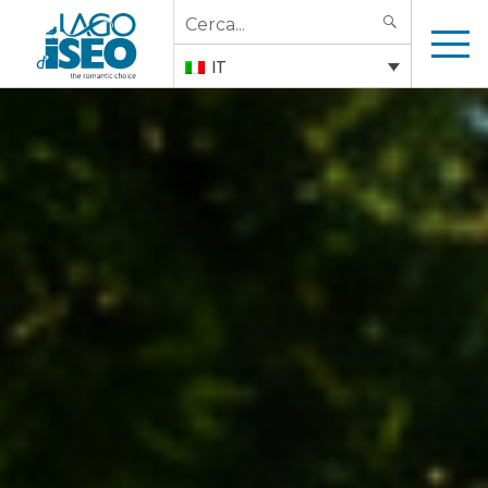
Search
SEARCH
for:
IT