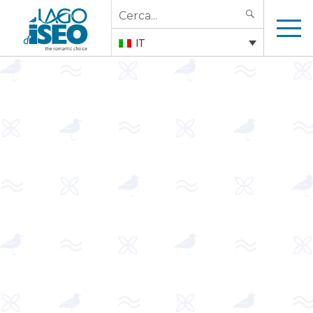
Search
SEARCH
for:
IT