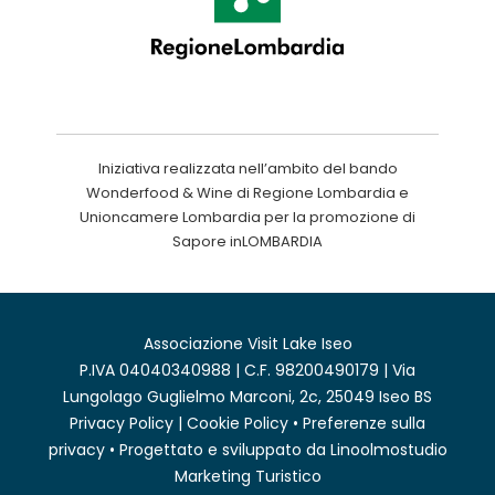
Iniziativa realizzata nell’ambito del bando
Wonderfood & Wine di Regione Lombardia e
Unioncamere Lombardia per la promozione di
Sapore inLOMBARDIA
Associazione Visit Lake Iseo
P.IVA 04040340988 | C.F. 98200490179 | Via
Lungolago Guglielmo Marconi, 2c, 25049 Iseo BS
Privacy Policy
|
Cookie Policy
•
Preferenze sulla
privacy
• Progettato e sviluppato da
Linoolmostudio
Marketing Turistico