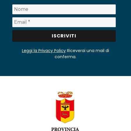
Leggi la Privacy Policy
Riceverai una mail di
conferma.