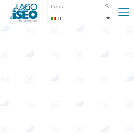
Search
SEARCH
for:
IT