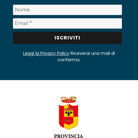
Leggi la Privacy Policy
Riceverai una mail di
conferma.