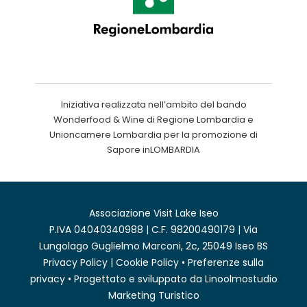
Iniziativa realizzata nell’ambito del bando
Wonderfood & Wine di Regione Lombardia e
Unioncamere Lombardia per la promozione di
Sapore inLOMBARDIA
Associazione Visit Lake Iseo
P.IVA 04040340988 | C.F. 98200490179 | Via
Lungolago Guglielmo Marconi, 2c, 25049 Iseo BS
Privacy Policy
|
Cookie Policy
•
Preferenze sulla
privacy
• Progettato e sviluppato da
Linoolmostudio
Marketing Turistico