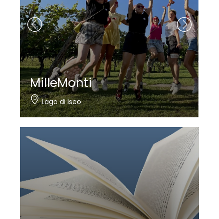
MilleMonti
Lago di Iseo