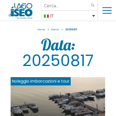
Search
SEARCH
for:
IT
>
>
Home
Eventi
20250817
Data:
20250817
Noleggio imbarcazioni e tour
No