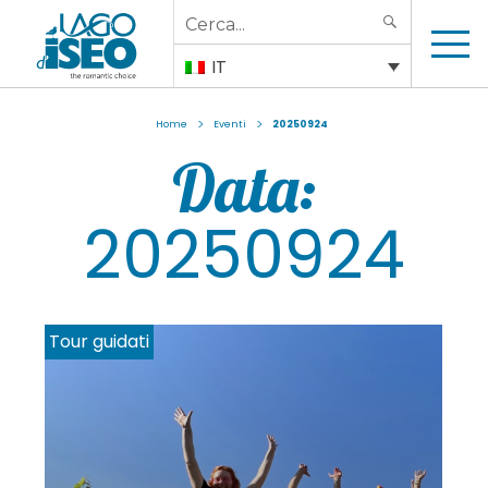
Search
SEARCH
for:
IT
>
>
Home
Eventi
20250924
Data:
20250924
Noleggio imbarcazioni e tour