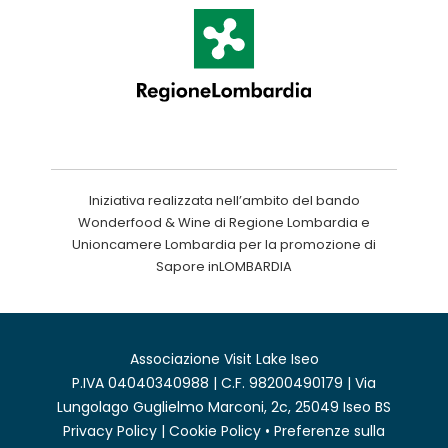
Iniziativa realizzata nell’ambito del bando
Wonderfood & Wine di Regione Lombardia e
Unioncamere Lombardia per la promozione di
Sapore inLOMBARDIA
Associazione Visit Lake Iseo
P.IVA 04040340988 | C.F. 98200490179 | Via
Lungolago Guglielmo Marconi, 2c, 25049 Iseo BS
Privacy Policy
|
Cookie Policy
•
Preferenze sulla