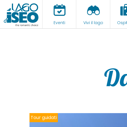
Eventi
Vivi il lago
Ospit
D
Noleggio imbarcazioni e tour