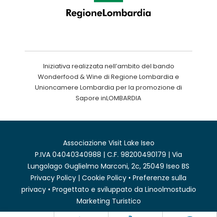
Iniziativa realizzata nell’ambito del bando
Wonderfood & Wine di Regione Lombardia e
Unioncamere Lombardia per la promozione di
Sapore inLOMBARDIA
Associazione Visit Lake Iseo
P.IVA 04040340988 | C.F. 98200490179 | Via
Lungolago Guglielmo Marconi, 2c, 25049 Iseo BS
Privacy Policy
|
Cookie Policy
•
Preferenze sulla
privacy
• Progettato e sviluppato da
Linoolmostudio
Marketing Turistico