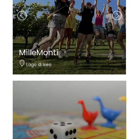
MilleMonti
Lago di Iseo