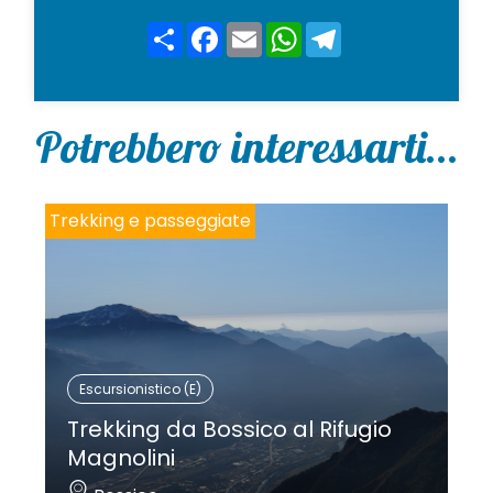
c
y
Share
Facebook
Email
WhatsApp
Telegram
*
Potrebbero interessarti...
Trekking e passeggiate
Escursionistico (E)
Trekking da Bossico al Rifugio
Magnolini