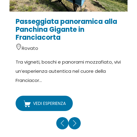
Passeggiata panoramica alla
C
Panchina Gigante in
Franciacorta
Rovato
D
Tra vigneti, boschi e panorami mozzafiato, vivi
v
un’esperienza autentica nel cuore della
o
Franciacor...
VEDI ESPERIENZA