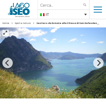
Search
SEARCH
for:
IT
>
>
Home
Sport e natura
Sentiero da Esmate alla Chiesa di San Defendente