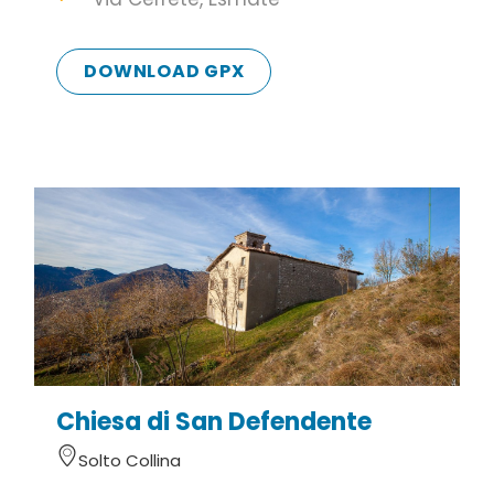
parcheggiare in corrispondenza del campo da
calcio in via Monte Clemo oppure nei pressi del
DOWNLOAD GPX
cimitero in via Cerrete.
Info utili
Vicino alla chiesa si trova un’area attrezzata per
picnic oltre a panchine dalla quali poter godere
vedute mozzafiato che spaziano dalla
Valcamonica con l’Adamello all’alto lago d’Iseo,
dalla Corna dei Trentapassi a Monte Isola e al
basso lago.
Chiesa di San Defendente
Solto Collina