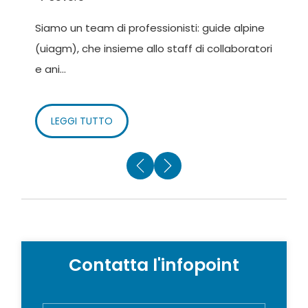
Siamo un team di professionisti: guide alpine
A
(uiagm), che insieme allo staff di collaboratori
t
e ani...
a
LEGGI TUTTO
Contatta l'infopoint