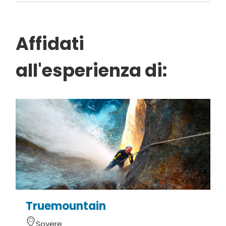
Affidati
all'esperienza di:
Truemountain
G
Sovere