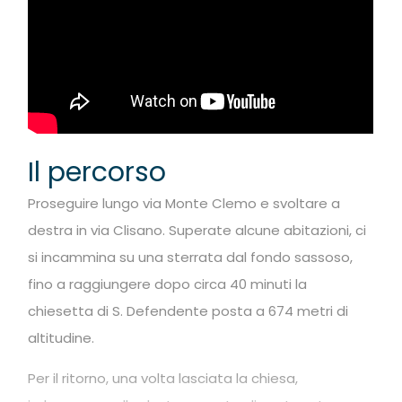
Il percorso
Proseguire lungo via Monte Clemo e svoltare a
destra in via Clisano. Superate alcune abitazioni, ci
si incammina su una sterrata dal fondo sassoso,
fino a raggiungere dopo circa 40 minuti la
chiesetta di S. Defendente posta a 674 metri di
altitudine.
Per il ritorno, una volta lasciata la chiesa,