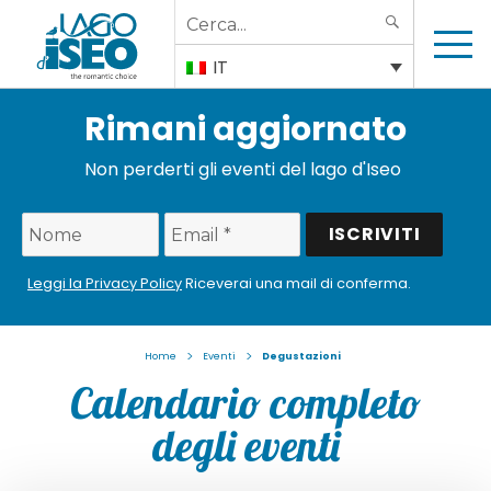
Search
SEARCH
for:
IT
Rimani aggiornato
Non perderti gli eventi del lago d'Iseo
Leggi la Privacy Policy
Riceverai una mail di conferma.
>
>
Home
Eventi
Degustazioni
Calendario completo
degli eventi