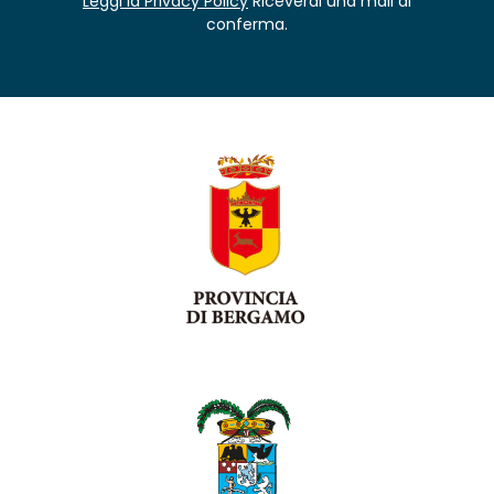
Leggi la Privacy Policy
Riceverai una mail di
conferma.