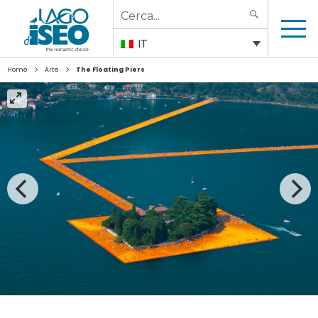
Search
SEARCH
for:
IT
>
>
Home
Arte
The Floating Piers