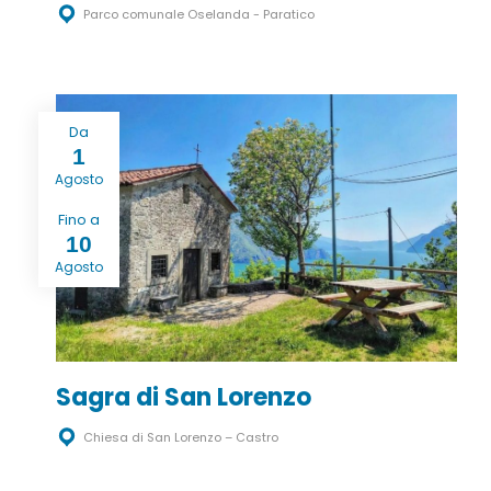
Parco comunale Oselanda - Paratico
Da
1
Agosto
Fino a
10
Agosto
Sagra di San Lorenzo
Chiesa di San Lorenzo – Castro