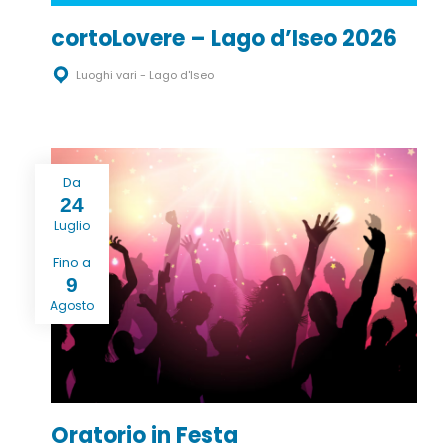
cortoLovere – Lago d’Iseo 2026
Luoghi vari - Lago d'Iseo
Da
24
Luglio
Fino a
9
Agosto
Oratorio in Festa