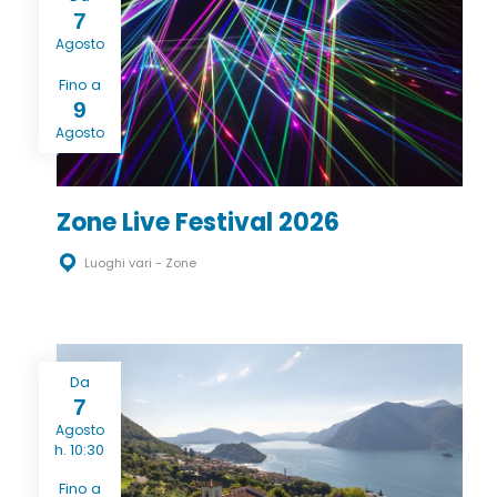
7
Agosto
Fino a
9
Agosto
Zone Live Festival 2026
Luoghi vari - Zone
Da
7
Agosto
h. 10:30
Fino a