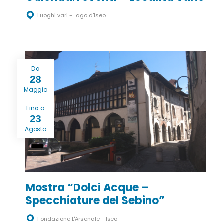
Luoghi vari - Lago d'Iseo
Da
28
Maggio
Fino a
23
Agosto
Mostra “Dolci Acque –
Specchiature del Sebino”
Fondazione L'Arsenale - Iseo