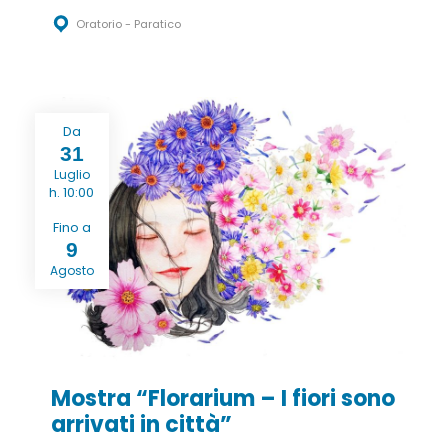
Oratorio - Paratico
Da
31
Luglio
h. 10:00
Fino a
9
Agosto
Mostra “Florarium – I fiori sono
arrivati in città”