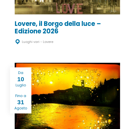
Lovere, il Borgo della luce –
Edizione 2026
Luoghi vari - Lovere
Da
10
Luglio
Fino a
31
Agosto