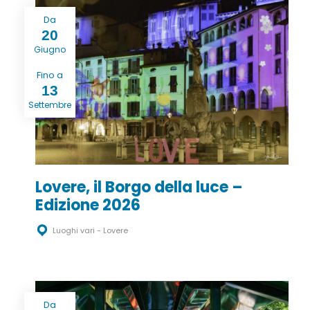
Da
20
Giugno
Fino a
13
Settembre
Lovere, il Borgo della luce –
Edizione 2026
Luoghi vari - Lovere
Da