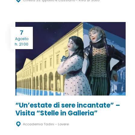
Chiesa SS. Ippolito e Cassiano - Riva di Solto
7
Agosto
h. 21:00
“Un’estate di sere incantate” –
Visita “Stelle in Galleria”
Accademia Tadini - Lovere