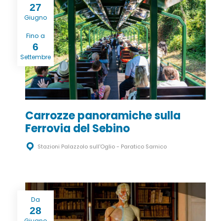
27
Giugno
Fino a
6
Settembre
Carrozze panoramiche sulla
Ferrovia del Sebino
Stazioni Palazzolo sull'Oglio - Paratico Sarnico
Da
28
Giugno