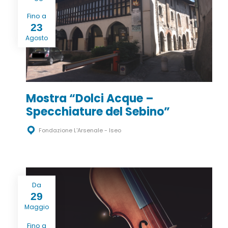
Fino a
23
Agosto
Mostra “Dolci Acque –
Specchiature del Sebino”
Fondazione L'Arsenale - Iseo
Da
29
Maggio
Fino a