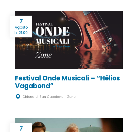
7
Agosto
h. 21:00
Festival Onde Musicali – “Hélios
Vagabond”
Chiesa di San Cassiano – Zone
7