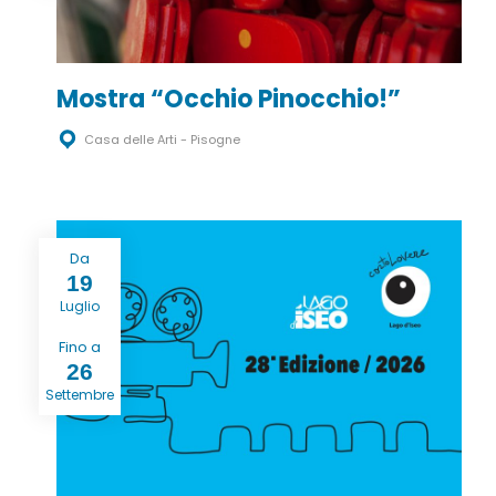
Mostra “Occhio Pinocchio!”
Casa delle Arti - Pisogne
Da
19
Luglio
Fino a
26
Settembre