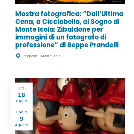
Mostra fotografica: “Dall’Ultima
Cena, a Cicciobello, al Sogno di
Monte Isola: Zibaldone per
immagini di un fotografo di
professione” di Beppe Prandelli
Infopoint - Monte Isola
Da
18
Luglio
Fino a
9
Agosto