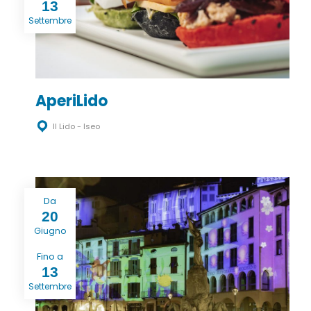
13
Settembre
AperiLido
Il Lido - Iseo
Da
20
Giugno
Fino a
13
Settembre