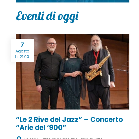
Eventi di oggi
7
Agosto
h. 21:00
“Le 2 Rive del Jazz” – Concerto
“Arie del ‘900”