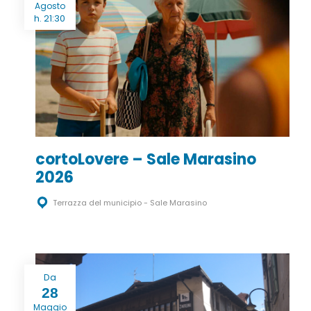
Agosto
h. 21:30
cortoLovere – Sale Marasino
2026
Terrazza del municipio - Sale Marasino
Da
28
Maggio