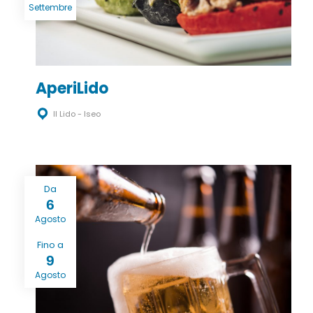
Settembre
AperiLido
Il Lido - Iseo
Da
6
Agosto
Fino a
9
Agosto