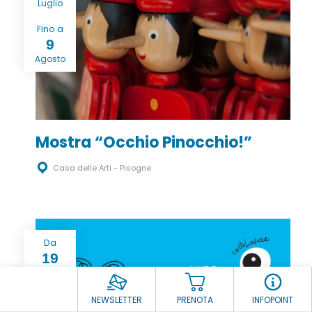
Luglio
Fino a
9
Agosto
Mostra “Occhio Pinocchio!”
Casa delle Arti - Pisogne
Da
19
Luglio
Fino a
NEWSLETTER
PRENOTA
INFOPOINT