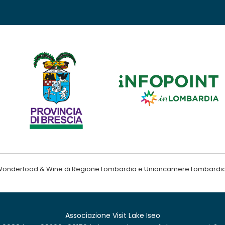
ndo Wonderfood & Wine di Regione Lombardia e Unioncamere Lombardi
Associazione Visit Lake Iseo