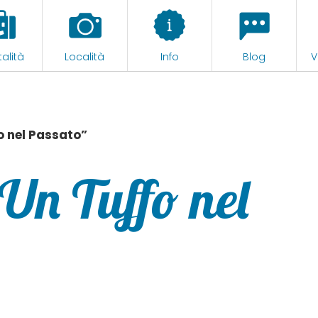
alità
Località
Info
Blog
V
o nel Passato”
Un Tuffo nel