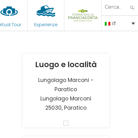
Search
for:
IT
irtual Tour
Esperienze
Luogo e località
Lungolago Marconi -
Paratico
Lungolago Marconi
25030, Paratico