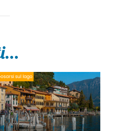
...
osarsi sul lago