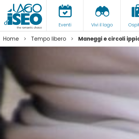
Eventi
Vivi il lago
Ospit
>
>
Home
Tempo libero
Maneggi e circoli ippi