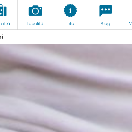
alità
Località
Info
Blog
V
ci