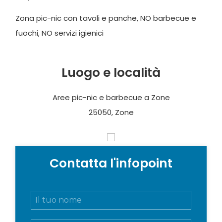
Zona pic-nic con tavoli e panche, NO barbecue e
fuochi, NO servizi igienici
Luogo e località
Aree pic-nic e barbecue a Zone
25050, Zone
Contatta l'infopoint
N
o
m