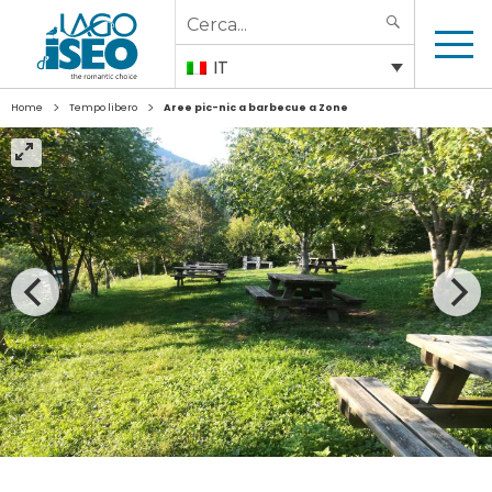
Search
SEARCH
for:
IT
>
>
Home
Tempo libero
Aree pic-nic a barbecue a Zone