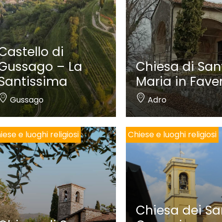
Castello di
Gussago – La
Chiesa di San
Santissima
Maria in Fave
Gussago
Adro
iese e luoghi religiosi
Chiese e luoghi religiosi
Chiesa dei Sa