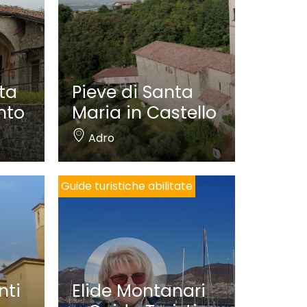
ta
Pieve di Santa
nto
Maria in Castello
Adro
Guide turistiche abilitate
nti
Elide Montanari