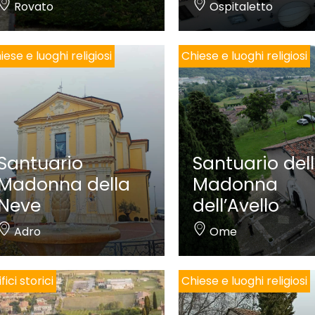
Rovato
Ospitaletto
iese e luoghi religiosi
Chiese e luoghi religiosi
Santuario
Santuario del
Madonna della
Madonna
Neve
dell’Avello
Adro
Ome
fici storici
Chiese e luoghi religiosi