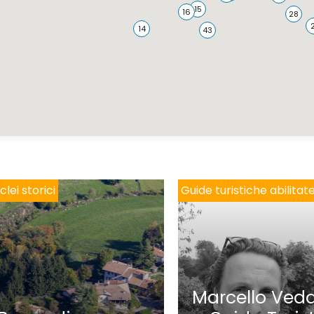
clei storici
Guide turistiche abilitat
Marcello Veda