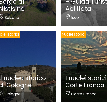
Borgo di
– Guida Turis
Nistisino
Abilitata
Sulzano
Iseo
clei storici
Nuclei storici
Il nucleo storico
I nuclei storici
di Cologne
Corte Franca
Cologne
Corte Franca