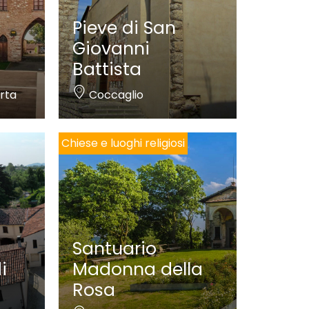
Pieve di San
Giovanni
Battista
rta
Coccaglio
Chiese e luoghi religiosi
Santuario
i
Madonna della
Rosa