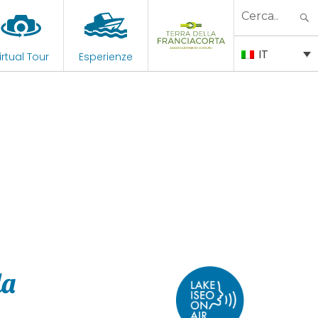
Search
for:
IT
irtual Tour
Esperienze
la