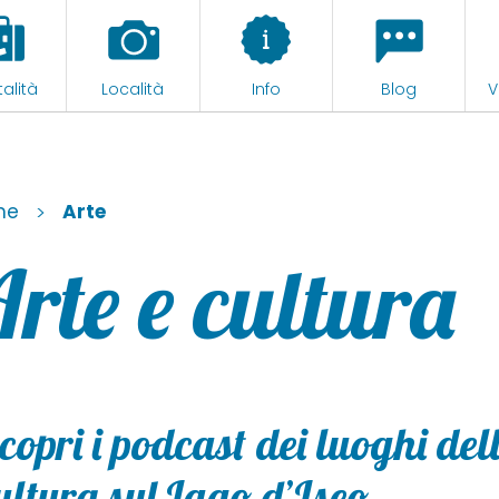
alità
Località
Info
Blog
V
me
>
Arte
rte e cultura
copri i podcast dei luoghi del
ultura sul Lago d’Iseo