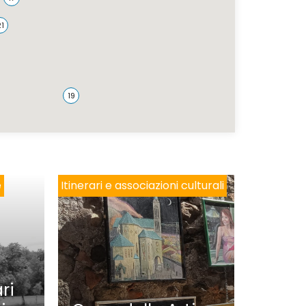
e
Itinerari e associazioni culturali
ri