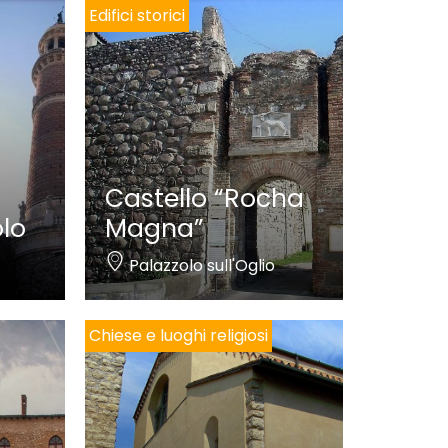
Edifici storici
Castello “Rocha
olo
Magna”
Palazzolo sull'Oglio
Chiese e luoghi religiosi