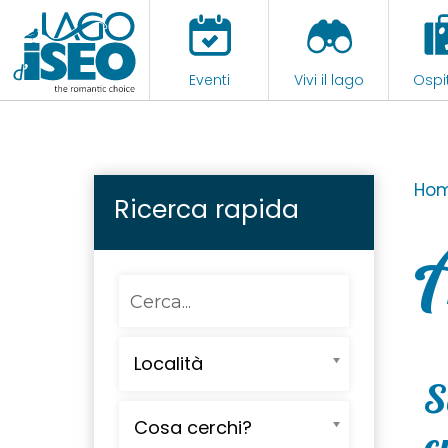
Eventi
Vivi il lago
Ospit
Ho
Ricerca rapida
A
Località
S
Cosa cerchi?
c