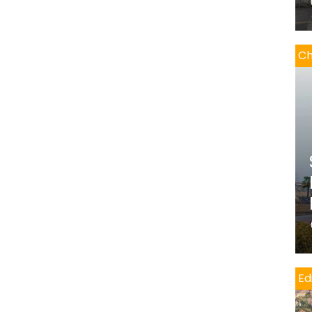
Ch
Edi