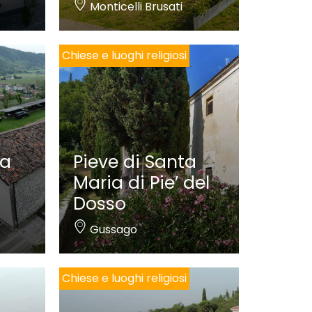
Monticelli Brusati
Chiese e luoghi religiosi
la
Pieve di Santa
Maria di Pie’ del
Dosso
Gussago
Chiese e luoghi religiosi