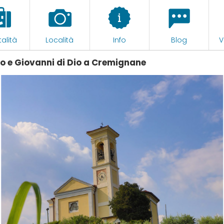
alità
Località
Info
Blog
V
lo e Giovanni di Dio a Cremignane