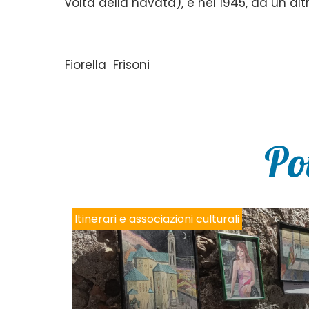
volta della navata), e nel 1945, da un 
Fiorella Frisoni
Po
Itinerari e associazioni culturali