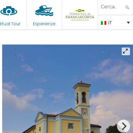
Search
for:
IT
irtual Tour
Esperienze