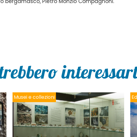
altro bergamasco, Pietro Monzio Compagnoni.
trebbero interessarti
Musei e collezioni
Ed