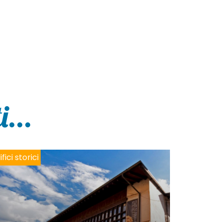
...
ifici storici