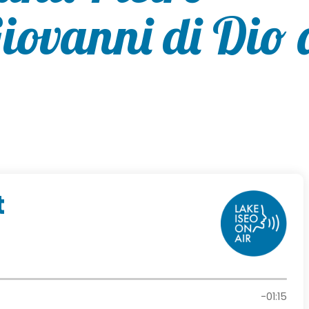
iovanni di Dio 
t
-01:15