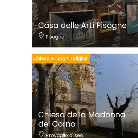
Casa delle Arti Pisogne
Pisogne
Chiese e luoghi religiosi
Chiesa della Madonna
del Corno
Provaglio d'Iseo