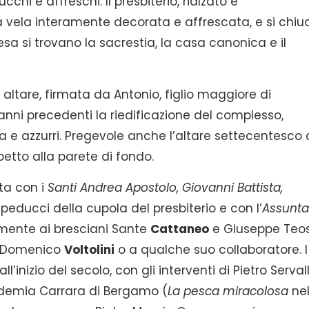
chi e affreschi. Il presbiterio, rialzato e
 vela interamente decorata e affrescata, e si chiu
sa si trovano la sacrestia, la casa canonica e il
 altare, firmata da Antonio, figlio maggiore di
 anni precedenti la riedificazione del complesso,
a e azzurri. Pregevole anche l’altare settecentesco 
tto alla parete di fondo.
ta con i
Santi Andrea Apostolo, Giovanni Battista,
 peducci della cupola del presbiterio e con l’
Assunt
amente ai bresciani Sante
Cattaneo
e Giuseppe Teos
, Domenico
Voltolini
o a qualche suo collaboratore. I
ll’inizio del secolo, con gli interventi di Pietro Servall
ademia Carrara di Bergamo (
La pesca miracolosa
nel