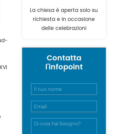
La chiesa è aperta solo su
richiesta e in occasione
delle celebrazioni
sud-
Contatta
l'infopoint
 XVI
N
o
m
E
e
m
e
a
c
e
M
i
o
e
l
g
s
*
n