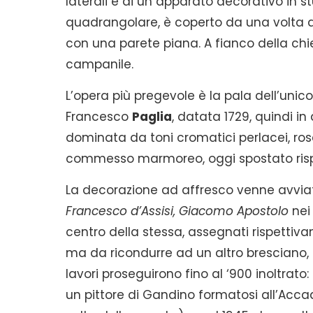
laterali e di un apparato decorativo in stuc
quadrangolare, è coperto da una volta a
con una parete piana. A fianco della chie
campanile.
L’opera più pregevole è la pala dell’unico
Francesco
Paglia
, datata 1729, quindi in
dominata da toni cromatici perlacei, ros
commesso marmoreo, oggi spostato rispe
La decorazione ad affresco venne avvia
Francesco d’Assisi, Giacomo Apostolo
nei
centro della stessa, assegnati rispettiv
ma da ricondurre ad un altro bresciano
lavori proseguirono fino al ‘900 inoltrato: a
un pittore di Gandino formatosi all’Acc