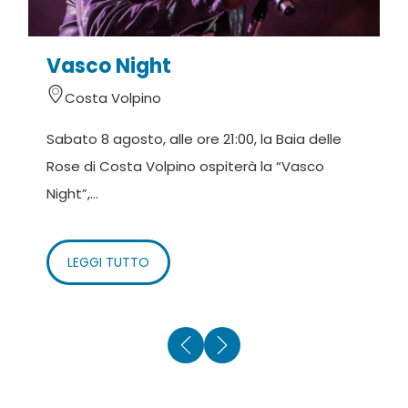
Vasco Night
I
Costa Volpino
Sabato 8 agosto, alle ore 21:00, la Baia delle
D
Rose di Costa Volpino ospiterà la “Vasco
C
Night”,...
V
LEGGI TUTTO