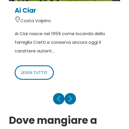
Ai Ciar
B
Costa Volpino
Ai Ciar nasce nel 1959 come locanda della
A
famiglia Cretti e conserva ancora oggi il
d
carattere autent...
V
LEGGI TUTTO
Dove mangiare a