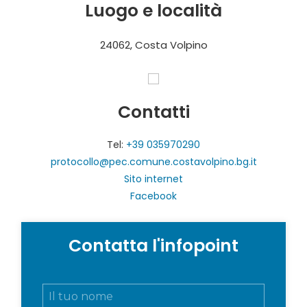
Luogo e località
24062, Costa Volpino
Contatti
Tel:
+39 035970290
protocollo@pec.comune.costavolpino.bg.it
Sito internet
Facebook
Contatta l'infopoint
N
o