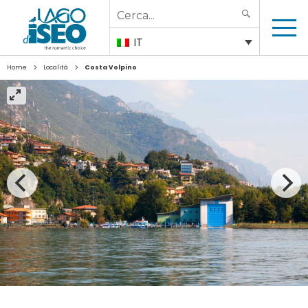
Search
SEARCH
for:
IT
>
>
Home
Località
Costa Volpino