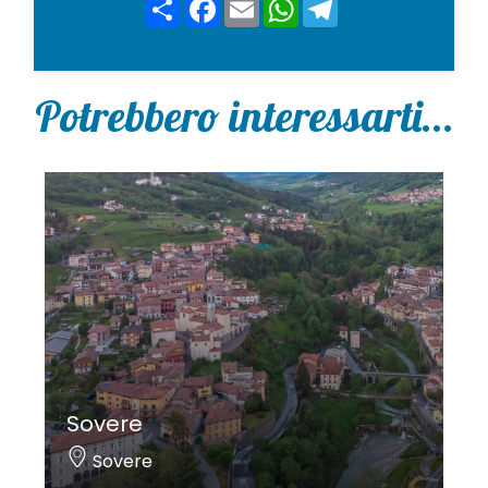
Share
Facebook
Email
WhatsApp
Telegram
*
Potrebbero interessarti...
Sovere
Sovere