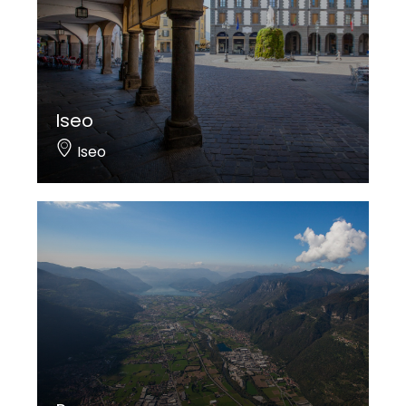
Iseo
Iseo