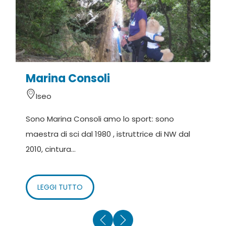
Marina Consoli
G
Iseo
Sono Marina Consoli amo lo sport: sono
A
maestra di sci dal 1980 , istruttrice di NW dal
t
2010, cintura...
a
LEGGI TUTTO