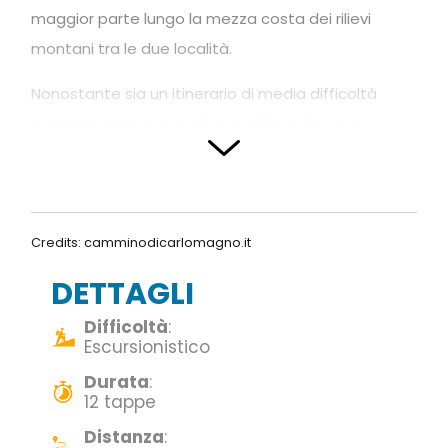
maggior parte lungo la mezza costa dei rilievi
montani tra le due località.
Nonostante sia un itinerario di media difficoltà
presenta comunque alcune salite e discese
abbastanza impegnative e l’altimetria varia da
tappa a tappa. Il senso del Cammino è
unidirezionale e porta verso le montagne.
Credits: camminodicarlomagno.it
Il percorso
DETTAGLI
Da Bergamo, salendo e scendendo dai colli si
Difficoltà
:
giunge a San Paolo d’Argon, presso l’Abbazia
Escursionistico
benedettina. Si prosegue poi tra boschi e campi
Durata
:
fino a Cenate Sopra. Qui inizia la salita per
12 tappe
raggiungere il Santuario di Santa Maria Assunta di
Distanza
: