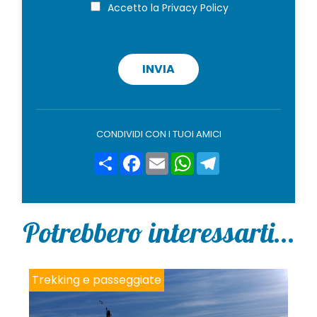
i
P
Accetto la
Privacy Policy
r
o
i
v
a
c
INVIA
y
p
o
l
i
CONDIVIDI CON I TUOI AMICI
c
y
Share
Facebook
Email
WhatsApp
Telegram
*
Potrebbero interessarti...
Trekking e passeggiate