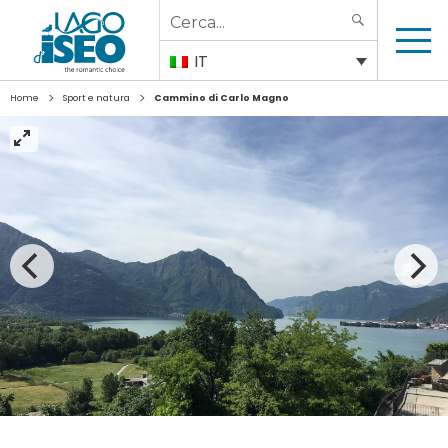
Search
SEARCH
for:
IT
>
>
Home
Sport e natura
Cammino di Carlo Magno