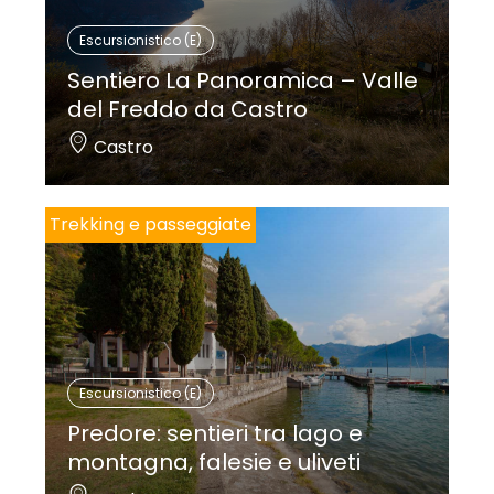
Escursionistico (E)
Sentiero La Panoramica – Valle
del Freddo da Castro
Castro
Trekking e passeggiate
Escursionistico (E)
Predore: sentieri tra lago e
montagna, falesie e uliveti