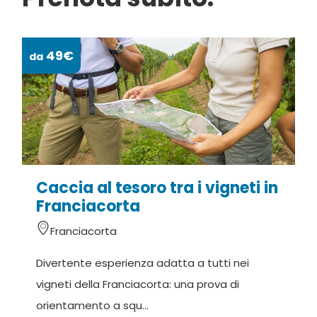
49€
da
da
Caccia al tesoro tra i vigneti in
Franciacorta
Franciacorta
Divertente esperienza adatta a tutti nei
T
vigneti della Franciacorta: una prova di
u
orientamento a squ...