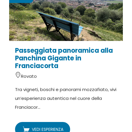
Passeggiata panoramica alla
C
Panchina Gigante in
Franciacorta
Rovato
D
Tra vigneti, boschi e panorami mozzafiato, vivi
v
un’esperienza autentica nel cuore della
o
Franciacor...
VEDI ESPERIENZA