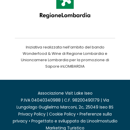
Iniziativa realizzata nell’ambito del bando
Wonderfood & Wine di Regione Lombardia e
Unioncamere Lombardia per la promozione di
Sapore inLOMBARDIA
Associazione Visit Lake Iseo
P.IVA 04040340988 | C.F. 98200490179 | Via
Lungolago Guglielmo Marconi, 2c, 25049 Iseo BS
Privacy Policy
|
Cookie Policy
•
Preferenze sulla
privacy
• Progettato e sviluppato da
Linoolmostudio
Marketing Turistico