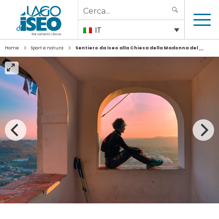
Search
SEARCH
for:
IT
>
>
Home
Sport e natura
Sentiero da Iseo alla Chiesa della Madonna del Corno