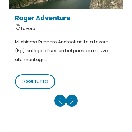
Roger Adventure
Lovere
Mi chiamo Ruggero Andreoli abito a Lovere
L
(Bg), sul lago d’Iseo,un bel paese in mezzo
d
alle montagn...
m
LEGGI TUTTO