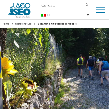
Search
SEARCH
for:
IT
>
>
Home
Sport e natura
Cammino Alta Via delle Grazie