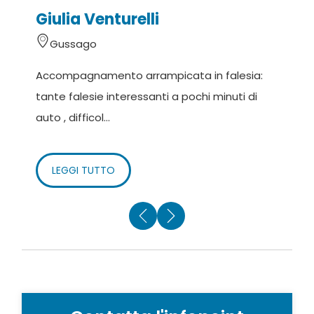
Giulia Venturelli
Gussago
Accompagnamento arrampicata in falesia:
S
tante falesie interessanti a pochi minuti di
d
auto , difficol...
e
LEGGI TUTTO