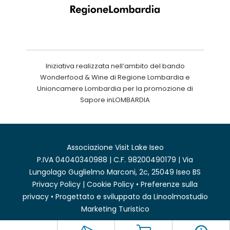
Iniziativa realizzata nell’ambito del bando
Wonderfood & Wine di Regione Lombardia e
Unioncamere Lombardia per la promozione di
Sapore inLOMBARDIA
Associazione Visit Lake Iseo
P.IVA 04040340988 | C.F. 98200490179 | Via
Lungolago Guglielmo Marconi, 2c, 25049 Iseo BS
Privacy Policy
|
Cookie Policy
•
Preferenze sulla
privacy
• Progettato e sviluppato da
Linoolmostudio
Marketing Turistico