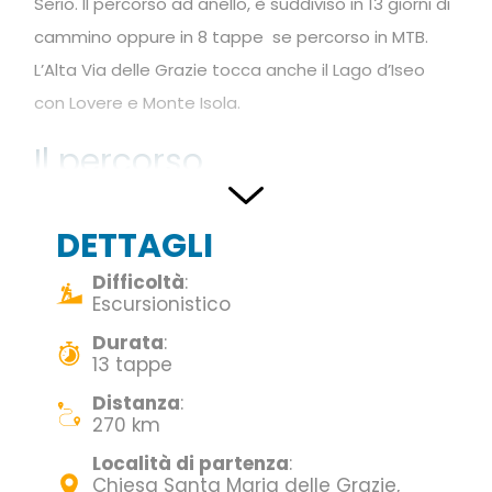
Serio. Il percorso ad anello, è suddiviso in 13 giorni di
cammino oppure in 8 tappe se percorso in MTB.
L’Alta Via delle Grazie tocca anche il Lago d’Iseo
con Lovere e Monte Isola.
Il percorso
Il progetto Alta Via delle Grazie, realizzato con il
concorso generoso di diversi volontari,
DETTAGLI
assolutamente libero da ogni finalità di profitto,
Difficoltà
:
persegue lo scopo di scoprire e valorizzare un
Escursionistico
territorio della Lombardia particolarmente ricco di
Durata
:
13 tappe
molteplici e straordinarie attrattive, il tutto
racchiuso in un giro ad anello, che tocca la città
Distanza
:
270 km
di Bergamo, la Valle Seriana e l’Alto Sebino con
Località di partenza
:
il Lago d’Iseo.
Chiesa Santa Maria delle Grazie,