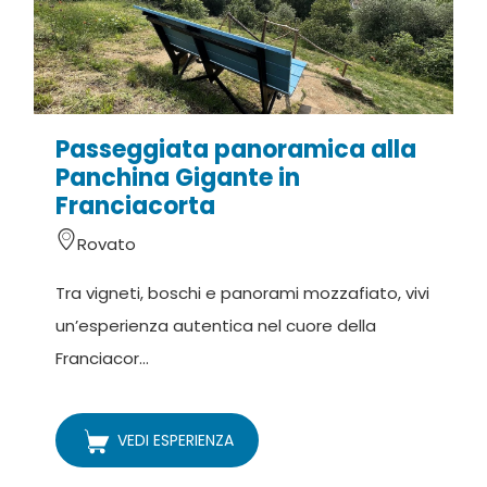
Passeggiata panoramica alla
C
Panchina Gigante in
Franciacorta
Rovato
D
Tra vigneti, boschi e panorami mozzafiato, vivi
v
un’esperienza autentica nel cuore della
o
Franciacor...
VEDI ESPERIENZA