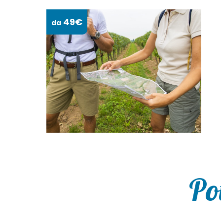
49€
da
Po