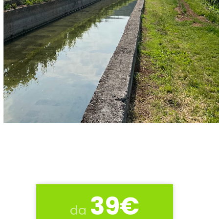
39€
da