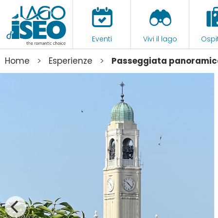
Eventi
Vivi il lago
Ospit
>
>
Home
Esperienze
Passeggiata panoramica