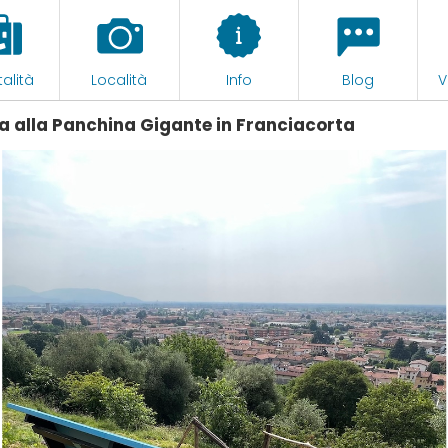
alità
Località
Info
Blog
V
 alla Panchina Gigante in Franciacorta