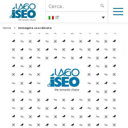
Search
SEARCH
for:
IT
>
Home
Immagine coordinata