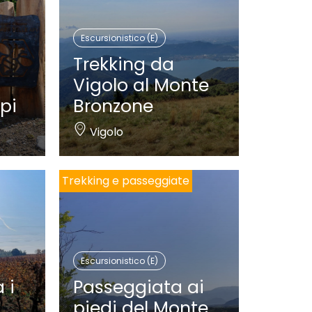
Escursionistico (E)
Trekking da
Vigolo al Monte
pi
Bronzone
Vigolo
Trekking e passeggiate
Escursionistico (E)
 i
Passeggiata ai
piedi del Monte