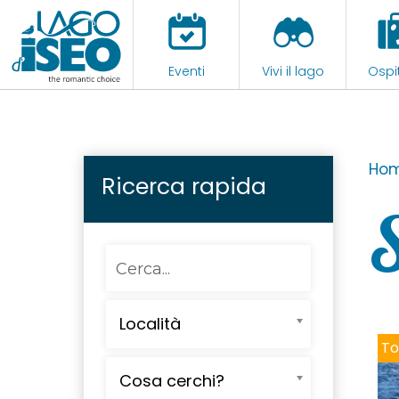
Eventi
Vivi il lago
Ospit
Ho
Ricerca rapida
S
Località
No
Cosa cerchi?