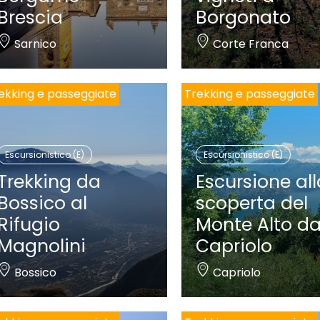
Brescia
Borgonato
Sarnico
Corte Franca
ekking e passeggiate
Trekking e passeggiate
Escursionistico (E)
Escursionistico (E)
Trekking da
Escursione al
Bossico al
scoperta del
Rifugio
Monte Alto d
Magnolini
Capriolo
Bossico
Capriolo