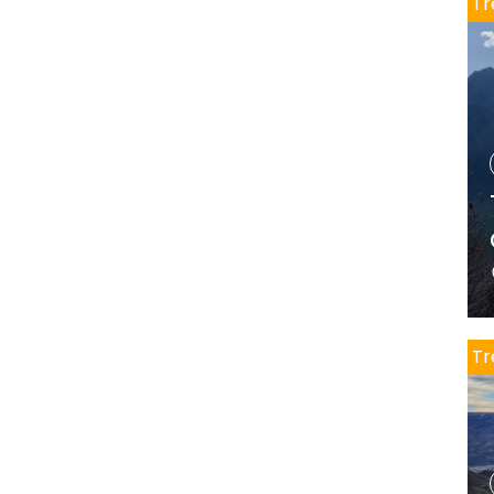
Tr
Tr