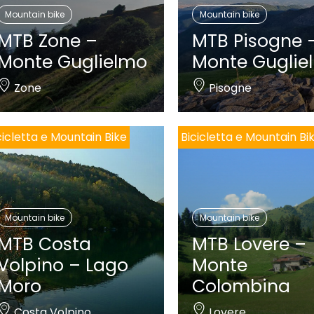
Mountain bike
Mountain bike
MTB Zone –
MTB Pisogne 
Monte Guglielmo
Monte Guglie
Zone
Pisogne
cicletta e Mountain Bike
Bicicletta e Mountain Bi
Mountain bike
Mountain bike
MTB Costa
MTB Lovere –
Volpino – Lago
Monte
Moro
Colombina
Costa Volpino
Lovere