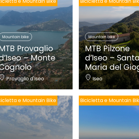
cicletta e Mountain Bike
Bicicletta e Mountain Bi
Mountain bike
Mountain bike
MTB Provaglio
MTB Pilzone
d’Iseo – Monte
d’Iseo – Sant
Cognolo
Maria del Gio
Provaglio d'Iseo
Iseo
cicletta e Mountain Bike
Bicicletta e Mountain Bi