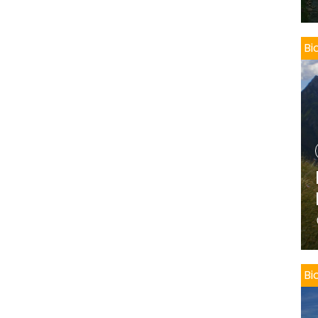
Bi
Bi