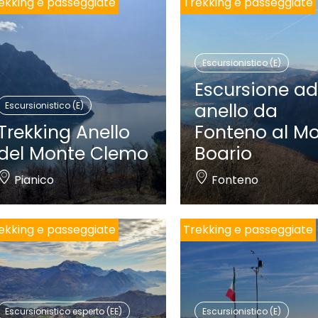
ekking e passeggiate
Trekking e passeggiate
Escursionistico (E)
Escursione a
anello da
Escursionistico (E)
Trekking Anello
Fonteno al M
del Monte Clemo
Boario
Pianico
Fonteno
ekking e passeggiate
Trekking e passeggiate
Escursionistico esperto (EE)
Escursionistico (E)