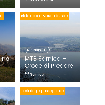
ke
Bicicletta e Mountain Bike
Mountain bike
lina
MTB Sarnico –
Croce di Predore
Sarnico
Trekking e passeggiate