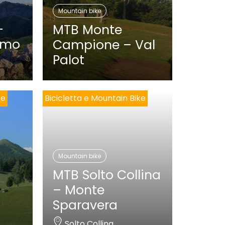
Mountain bike
–
MTB Monte
lmo
Campione – Val
Palot
ke
Bicicletta e Mountain Bike
Mountain bike
MTB Solto Collina
– Monte
Sparavera
Solto Collina