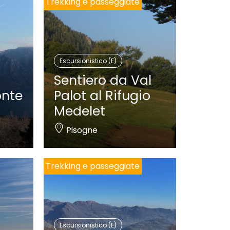
Trekking e passeggiate
d
Escursionistico (E)
Sentiero da Val
onte
Palot al Rifugio
Medelet
Pisogne
Trekking e passeggiate
Escursionistico (E)