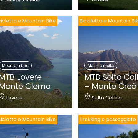
cicletta e Mountain Bike
Bicicletta e Mountain Bi
Mountain bike
Mountain bike
MTB Lovere –
MTB Solto Col
Monte Clemo
– Monte Creò
Lovere
Solto Collina
cicletta e Mountain Bike
Trekking e passeggiate