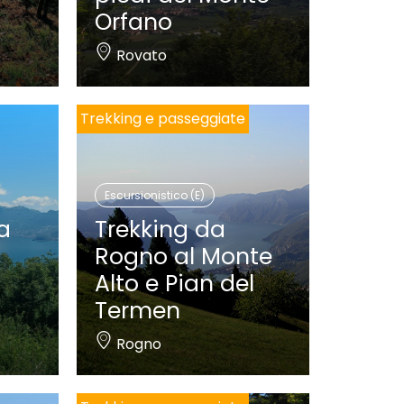
Orfano
Rovato
Trekking e passeggiate
Escursionistico (E)
la
Trekking da
Rogno al Monte
a
Alto e Pian del
Termen
Rogno