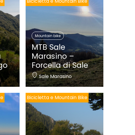
ke
Bicicletta e Mountain Bike
Mountain bike
MTB Sale
a
Marasino –
go
Forcella di Sale
Sale Marasino
ke
Bicicletta e Mountain Bike