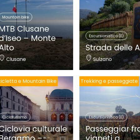
Mountain bike
MTB Clusane
d’Iseo – Monte
Escursionistico (E)
Alto
Strada delle A
Clusane
Sulzano
cicletta e Mountain Bike
Trekking e passeggiate
Cicloturismo
Escursionistico (E)
Ciclovia culturale
Passeggiar fra
Bergamo –
vigneti a