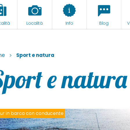
alità
Località
Info
Blog
V
me
>
Sport e natura
port e natura
leggio imbarcazioni e tour