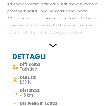
Il “Percorso Verde” inizia dalla Stazione di Sulzano e
procede in salita lungo via Martiri della Libertà.
All’incrocio svoltare a sinistra in via Dante Alighieri e
a seguire via Santa Giulia. La strada lascia spazio
ad una mulattiera che costeggia la valle e
passando tra prati e uliveti raggiunge l’Antica Via
Valeriana. Seguendo le indicazioni per Tassano
l’itinerario procede in salita con vista sul lago fino a
DETTAGLI
raggiungere il borgo medievale di Tassano.
Difficoltà
:
L’itinerario prosegue lungo Via Camontaro e a
Turistico
seguire Via Dosso; una mulattiera riconduce
Durata
:
1.30 h
velocemente a Via Mulini e alla Chiesa parrocchiale
di San Giorgio in prossimità del punto di partenza.
Distanza
:
4,5 km
Come arrivare e dove
Dislivello in salita
: