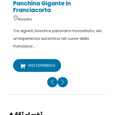
Panchina Gigante in
Franciacorta
Rovato
D
Tra vigneti, boschi e panorami mozzafiato, vivi
v
un’esperienza autentica nel cuore della
o
Franciacor...
VEDI ESPERIENZA