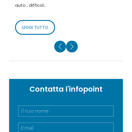
auto , difficol...
m
LEGGI TUTTO
Contatta l'infopoint
N
o
m
E
e
m
e