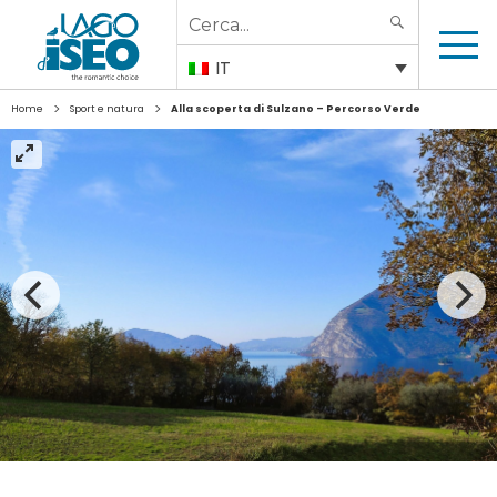
Search
SEARCH
for:
IT
>
>
Home
Sport e natura
Alla scoperta di Sulzano – Percorso Verde