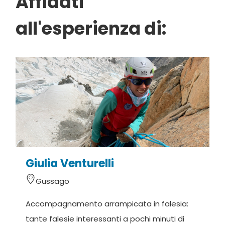
Affidati
all'esperienza di:
Giulia Venturelli
Gussago
Accompagnamento arrampicata in falesia:
L
tante falesie interessanti a pochi minuti di
d