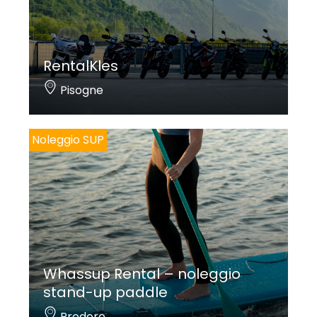
RentalKles
Pisogne
Noleggio SUP
Whassup Rental – noleggio
stand-up paddle
Predore