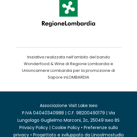
Iniziativa realizzata nell’ambito del bando
Wonderfood & Wine di Regione Lombardia e
Unioncamere Lombardia per la promozione di
Sapore inLOMBARDIA
Associazione Visit Lake Iseo
P.IVA 04040340988 | C.F. 98200490179 | Via
Lungolago Guglielmo Marconi, 2c, 25049 Iseo BS
Privacy Policy
|
Cookie Policy
•
Preferenze sulla
privacy
• Progettato e sviluppato da
Linoolmostudio