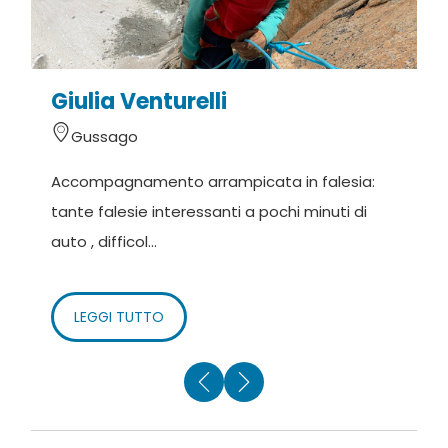
Giulia Venturelli
H
Gussago
Accompagnamento arrampicata in falesia:
H
tante falesie interessanti a pochi minuti di
e
auto , difficol...
s
LEGGI TUTTO