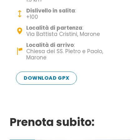
parcheggiare
Dislivello in salita
:
+100
Seguire le indicazioni del Lago d’Iseo e proseguire
Località di partenza
:
lungo la strada litoranea sulla sponda orientale del
Via Battista Cristini, Marone
lago fino a Marone.
Località di arrivo
:
Possibilità di parcheggio lungo Via Battista Cristini.
Chiesa dei SS. Pietro e Paolo,
Marone
DOWNLOAD GPX
Prenota subito: