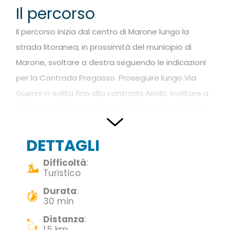
Il percorso
Il percorso inizia dal centro di Marone lungo la
strada litoranea; in prossimità del municipio di
Marone, svoltare a destra seguendo le indicazioni
per la Contrada Pregasso. Proseguire lungo Via
Guerini in salita fino alla contrada Ariolo; svoltare a
destra in via Alagi e proseguire lungo Via Garibaldi,
una strada acciottolata in salita che conduce a
Pregasso. Una Volta giunti alla contrada di
DETTAGLI
Pregasso svoltare a destra seguendo la strada
Difficoltà
:
fino alla scalinata che conduce alla Chiesa di
Turistico
Pregasso da cui ammirare la bellezza del Lago
Durata
:
30 min
d’Iseo.
Distanza
:
Come arrivare e dove
1.5 km