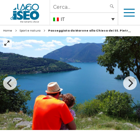
Search
SEARCH
for:
IT
>
>
Home
Sport e natura
Passeggiata da Marone alla Chiesa dei SS. Pietro e Paolo a Pregasso