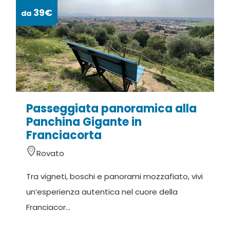
39€
da
da
Passeggiata panoramica alla
C
Panchina Gigante in
Franciacorta
Rovato
D
Tra vigneti, boschi e panorami mozzafiato, vivi
v
un’esperienza autentica nel cuore della
o
Franciacor...