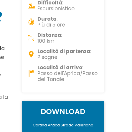
Difficoltà
:
e
Escursionistico
Durata
:
Più di 5 ore
Distanza
:
100 km
la
Località di partenza
:
ne
Pisogne
Località di arrivo
:
Passo dell'Aprica/Passo
e
del Tonale
a la
DOWNLOAD
Cartina Antica Strada Valeriana