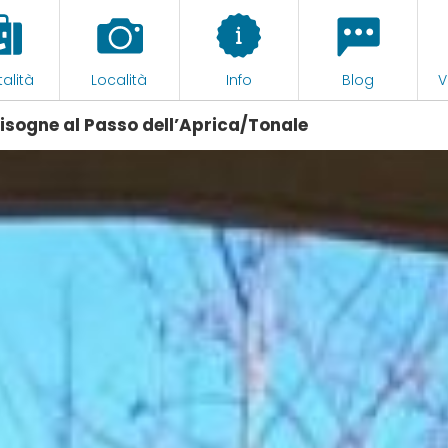
alità
Località
Info
Blog
V
isogne al Passo dell’Aprica/Tonale