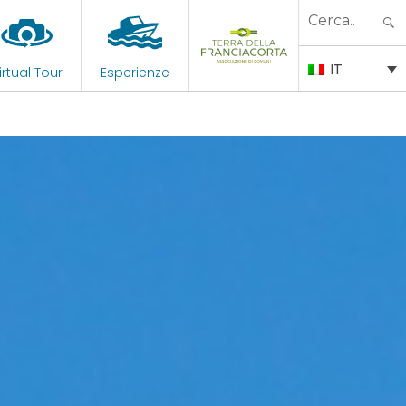
Search
for:
IT
irtual Tour
Esperienze