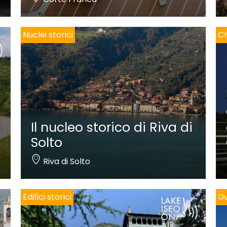
Nuclei storici
Ch
Il nucleo storico di Riva di
Solto
Riva di Solto
Edifici storici
Gu