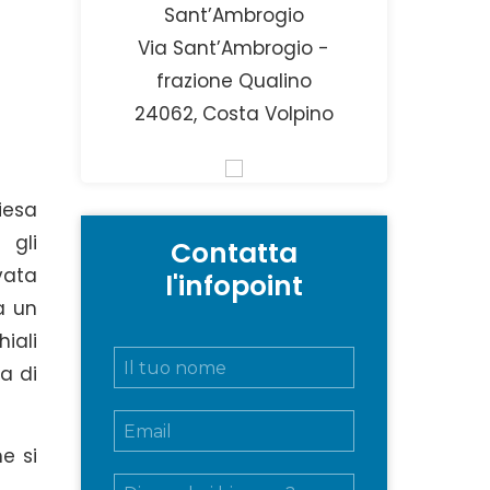
Sant’Ambrogio
Via Sant’Ambrogio -
frazione Qualino
24062, Costa Volpino
iesa
 gli
Contatta
vata
l'infopoint
a un
ali
N
a di
o
m
E
e
m
e
e si
a
c
M
i
o