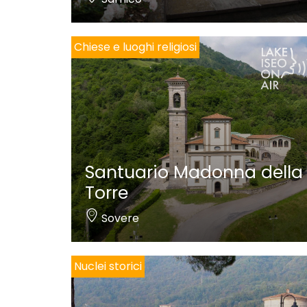
Chiese e luoghi religiosi
Santuario Madonna della
Torre
Sovere
Nuclei storici