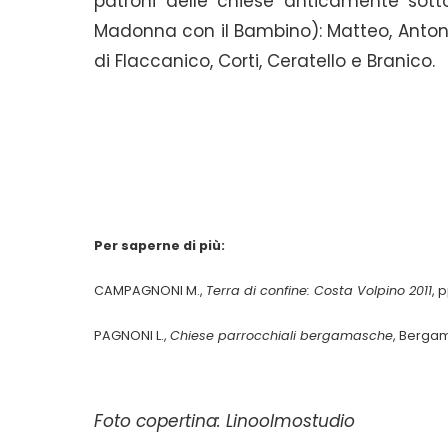
patroni delle chiese anticamente sot
Madonna con il Bambino): Matteo, Antoni
di Flaccanico, Corti, Ceratello e Branico.
Per saperne di più:
CAMPAGNONI M.,
Terra di confine: Costa Volpino 2011
, 
PAGNONI L.,
Chiese parrocchiali bergamasche
, Bergam
Foto copertina: Linoolmostudio