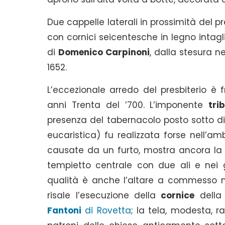
Due cappelle laterali in prossimità del p
con cornici seicentesche in legno intagl
di
Domenico Carpinoni
, dalla stesura n
1652.
L’eccezionale arredo del presbiterio è
anni Trenta del ’700. L’imponente
tri
presenza del tabernacolo posto sotto di 
eucaristica) fu realizzata forse nell’a
causate da un furto, mostra ancora la 
tempietto centrale con due ali e nei g
qualità è anche l’altare a commesso ma
risale l’esecuzione della
cornice
della 
Fantoni
di Rovetta
; la tela, modesta, 