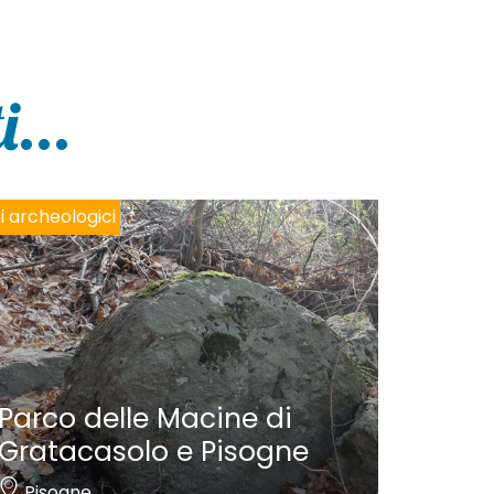
...
ti archeologici
Parco delle Macine di
Gratacasolo e Pisogne
Pisogne