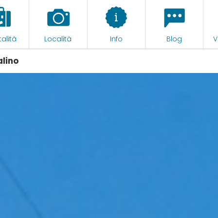
alità
Località
Info
Blog
V
alino