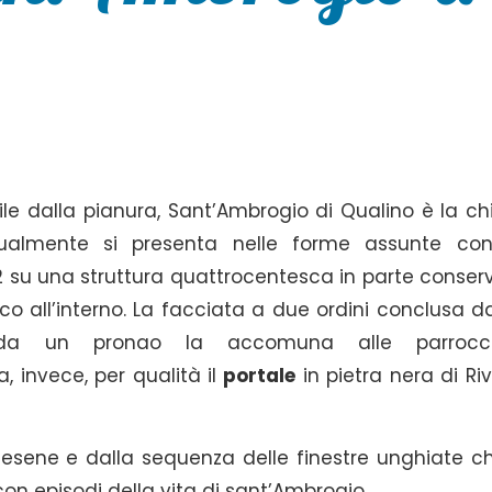
bile dalla pianura, Sant’Ambrogio di Qualino è la ch
ttualmente si presenta nelle forme assunte con
02 su una struttura quattrocentesca in parte conser
 all’interno. La facciata a due ordini conclusa d
 da un pronao la accomuna alle parrocchi
a, invece, per qualità il
portale
in pietra nera di Riv
 lesene e dalla sequenza delle finestre unghiate ch
con episodi della vita di sant’Ambrogio.