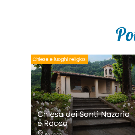
Po
Chiese e luoghi religiosi
Chiesa dei Santi Nazario
e Rocco
Sarnico