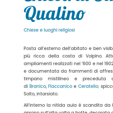
Qualino
Chiese e luoghi religiosi
Posta all’esterno dell’abitato e ben visi
più ricca della costa di Volpino. A
ampliamenti realizzati nel ‘600 e nel 19
e documentata da frammenti di affresco
timpano mistilineo e preceduta
di
Branico
,
Flaccanico
e
Ceratello
; spicc
Solto, intarsiato.
All’interno la nitida aula è scandita da
aprono sull’alta volta a botte, decorata 