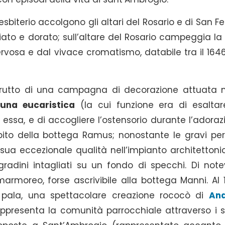
resbiterio accolgono gli altari del Rosario e di San 
iato e dorato; sull’altare del Rosario campeggia la 
ervosa e dal vivace cromatismo, databile tra il 1646 
 frutto di una campagna di decorazione attuata n
buna eucaristica
(la cui funzione era di esaltar
essa, e di accogliere l’ostensorio durante l’adoraz
mbito della bottega Ramus; nonostante le gravi per
sua eccezionale qualità nell’impianto architettoni
radini intagliati su un fondo di specchi. Di note
rmoreo, forse ascrivibile alla bottega Manni. Al 
pala, una spettacolare creazione rococò di
An
rappresenta la comunità parrocchiale attraverso i s