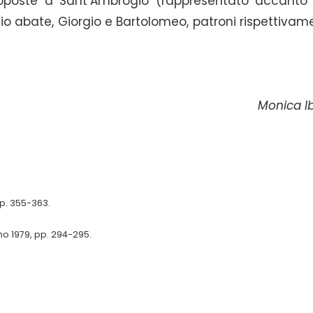
toposte a Sant’Ambrogio (rappresentato accanto 
o abate, Giorgio e Bartolomeo, patroni rispettivam
Monica I
pp. 355-363.
o 1979, pp. 294-295.