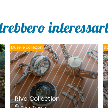
trebbero interessarti
Musei e collezioni
Si
Riva Collection
Corte Franca