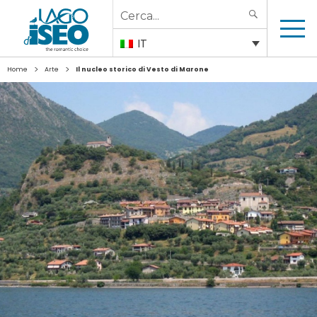
Search
SEARCH
for:
IT
>
>
Home
Arte
Il nucleo storico di Vesto di Marone