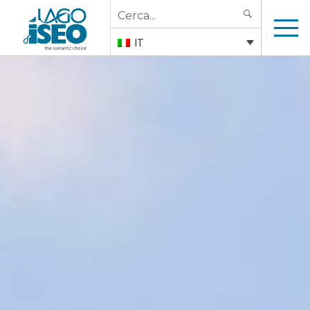
Search
SEARCH
for:
IT