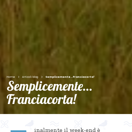
>
>
Home
Articoli blog
Semplicemente…Franciacorta!
Semplicemente…
Franciacorta!
inalmente il week-end è