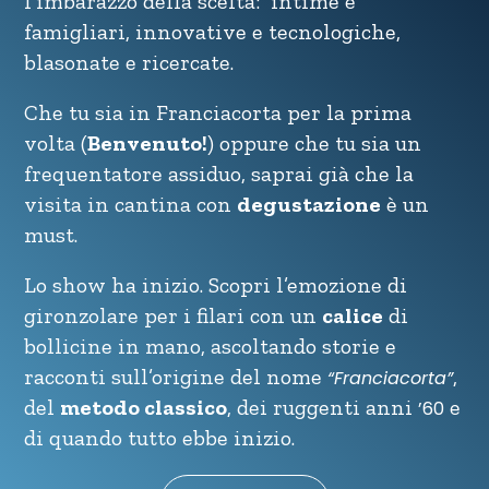
l’imbarazzo della scelta: intime e
famigliari, innovative e tecnologiche,
blasonate e ricercate.
Che tu sia in Franciacorta per la prima
volta (
Benvenuto!
) oppure che tu sia un
frequentatore assiduo, saprai già che la
visita in cantina con
degustazione
è un
must.
Lo show ha inizio. Scopri l’emozione di
gironzolare per i filari con un
calice
di
bollicine in mano, ascoltando storie e
racconti sull’origine del nome
,
“Franciacorta”
del
metodo classico
, dei ruggenti anni
e
’60
di quando tutto ebbe inizio.