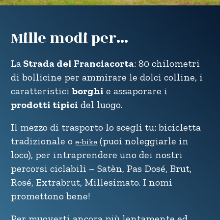
Mille modi per...
La
Strada del Franciacorta
: 80 chilometri
di bollicine per ammirare le dolci colline, i
caratteristici
borghi
e assaporare i
prodotti tipici
del luogo.
Il mezzo di trasporto lo scegli tu: bicicletta
tradizionale o
(puoi noleggiarle in
e-bike
loco), per intraprendere uno dei nostri
percorsi ciclabili – Satèn, Pas Dosé, Brut,
Rosé, Extrabrut, Millesimato. I nomi
promettono bene!
Per muoverti ancora più lentamente ed