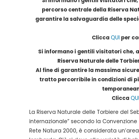
Si informano i gentili visitatori che,
percorso centrale della Riserva Nat
garantire la salvaguardia delle specie
Clicca
QUI
per co
Si informano i gentili visitatori che, 
Riserva Naturale delle Torbier
Al fine di garantire la massima sicur
tratto percorribile in condizioni di 
temporaneame
Clicca
QU
La Riserva Naturale delle Torbiere del S
internazionale” secondo la Convenzione d
Rete Natura 2000, è considerata un’area p