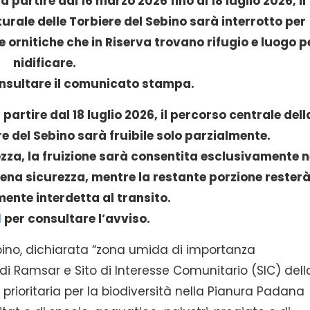
 a partire dal 16 marzo 2026 fino al 18 luglio 2026, il
urale delle Torbiere del Sebino sarà interrotto per
 ornitiche che in Riserva trovano rifugio e luogo p
nidificare.
nsultare il comunicato stampa.
a partire dal 18 luglio 2026, il percorso centrale dell
e del Sebino sarà fruibile solo parzialmente.
ezza, la fruizione sarà consentita esclusivamente n
piena sicurezza, mentre la restante porzione rester
nte interdetta al transito.
I
per consultare l’avviso.
ebino, dichiarata “zona umida di importanza
i Ramsar e Sito di Interesse Comunitario (SIC) dell
rioritaria per la biodiversità nella Pianura Padana