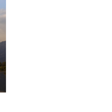
Turistico (T)
Passeggiata nella Riserva Natur
Provaglio d'Iseo