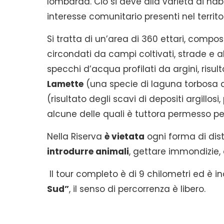
lombarda. Ciò si deve alla varietà di habi
interesse comunitario presenti nel territor
Si tratta di un’area di 360 ettari, com
circondati da campi coltivati, strade e 
specchi d’acqua profilati da argini, risu
Lamette
(una specie di laguna torbosa a
(risultato degli scavi di depositi argillosi
alcune delle quali è tuttora permesso pesc
Nella Riserva
è vietata
ogni forma di dis
introdurre animali
, gettare immondizie,
Il tour completo è di 9 chilometri ed è 
Sud”
, il senso di percorrenza è libero.