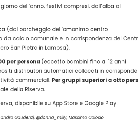
giorno dell’anno, festivi compresi, dall’alba al
nca (dal parcheggio dell’omonimo centro
o da calcio comunale e in corrispondenza del Cent
tero San Pietro in Lamosa).
00 per persona
(eccetto bambini fino ai 12 anni
siti distributori automatici collocati in corrispond
ttività commerciali.
Per gruppi superiori a otto per
le della Riserva.
iserva, disponibile su App Store e Google Play.
essandro Gaudenzi, @donna_milly, Massimo Colosio