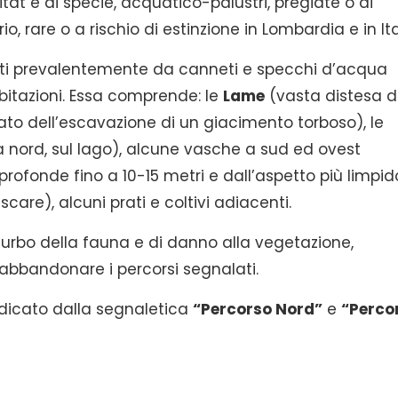
tat e di specie, acquatico-palustri, pregiate o di
io, rare o a rischio di estinzione in Lombardia e in Ita
posti prevalentemente da canneti e specchi d’acqua
abitazioni. Essa comprende: le
Lame
(vasta distesa d
ltato dell’escavazione di un giacimento torboso), le
 nord, sul lago), alcune vasche a sud ed ovest
, profonde fino a 10-15 metri e dall’aspetto più limpido
are), alcuni prati e coltivi adiacenti.
turbo della fauna e di danno alla vegetazione,
 abbandonare i percorsi segnalati.
indicato dalla segnaletica
“Percorso Nord”
e
“Perco