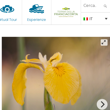
Search
for:
IT
irtual Tour
Esperienze