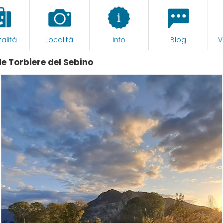
alità
Località
Info
Blog
V
le Torbiere del Sebino