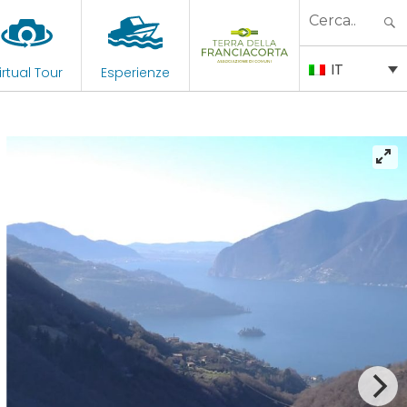
Search
for:
IT
irtual Tour
Esperienze