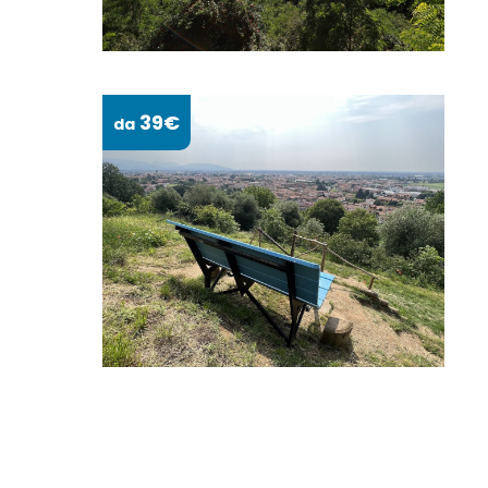
39€
da