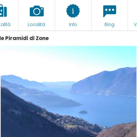
alità
Località
Info
Blog
V
le Piramidi di Zone