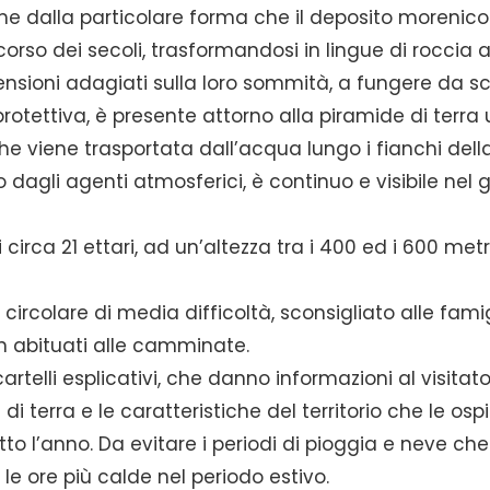
nome dalla particolare forma che il deposito morenico
corso dei secoli, trasformandosi in lingue di roccia a
ensioni adagiati sulla loro sommità, a fungere da s
rotettiva, è presente attorno alla piramide di terra
 che viene trasportata dall’acqua lungo i fianchi dell
o dagli agenti atmosferici, è continuo e visibile nel g
circa 21 ettari, ad un’altezza tra i 400 ed i 600 metr
 circolare di media difficoltà, sconsigliato alle fami
on abituati alle camminate.
artelli esplicativi, che danno informazioni al visitat
i terra e le caratteristiche del territorio che le ospi
tto l’anno. Da evitare i periodi di pioggia e neve che
 le ore più calde nel periodo estivo.