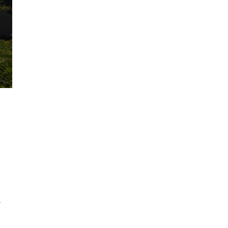
Escursionistico (E)
Trekking nella Riserva Naturale 
Zone
.