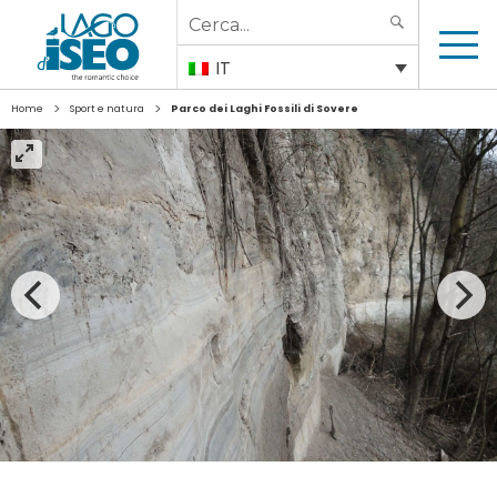
Search
SEARCH
for:
IT
>
>
Home
Sport e natura
Parco dei Laghi Fossili di Sovere