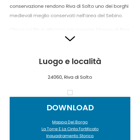
conservazione rendono Riva di Solto uno dei borghi
medievali meglio conservati nell’area del Sebino.
Clicca sui file in allegato per scoprire il borgo di Riva
di Solto attraverso un itinerario storico-culturale
frutto del sapiente lavoro di ricerca e di studio
svolto dalla Dott.ssa Federica Matteoni.
Luogo e località
24060, Riva di Solto
Foto copertina: Linoolmostudio
DOWNLOAD
Mappa Del Borgo
La Torre E La Cinta Fortificato
Inquadramento Storico