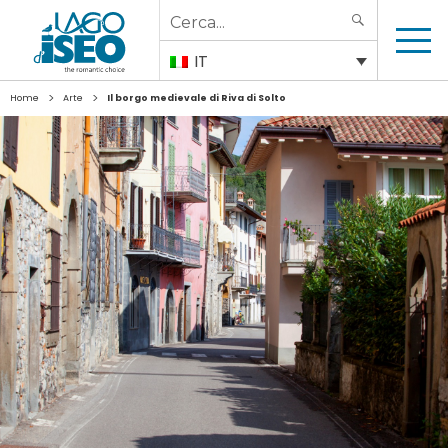
Search
SEARCH
for:
IT
>
>
Home
Arte
Il borgo medievale di Riva di Solto