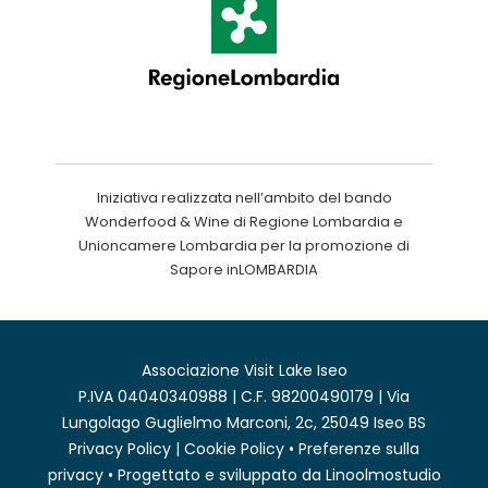
Iniziativa realizzata nell’ambito del bando
Wonderfood & Wine di Regione Lombardia e
Unioncamere Lombardia per la promozione di
Sapore inLOMBARDIA
Associazione Visit Lake Iseo
P.IVA 04040340988 | C.F. 98200490179 | Via
Lungolago Guglielmo Marconi, 2c, 25049 Iseo BS
Privacy Policy
|
Cookie Policy
•
Preferenze sulla
privacy
• Progettato e sviluppato da
Linoolmostudio