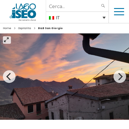
Search
SEARCH
for:
IT
>
>
Home
Ospitalita
B&B San Giorgio