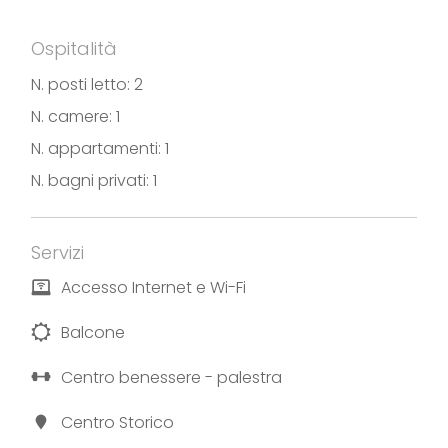
gentilezza di chiunque decida di scegliere questa
sistemazione mettendo a disposizione, nella sala
Ospitalità
da pranzo a piano terra, colazioni con prodotti
N. posti letto: 2
tipici locali e dolci fatti in casa.
N. camere: 1
Fotografie e testi forniti da B&B San Giorgio
N. appartamenti: 1
N. bagni privati: 1
Servizi
Accesso Internet e Wi-Fi
Balcone
Centro benessere - palestra
Centro Storico