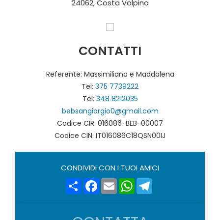
24062, Costa Volpino
CONTATTI
Referente: Massimiliano e Maddalena
Tel:
375 7739222
Tel:
348 8212035
bebsangiorgio0@gmail.com
Codice CIR: 016086-BEB-00007
Codice CIN: IT016086C18QSN00IJ
CONDIVIDI CON I TUOI AMICI
Share
Facebook
Email
WhatsApp
Telegram