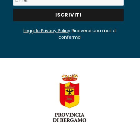
Leggi la Privacy Policy
Riceverai una mail di
conferma.