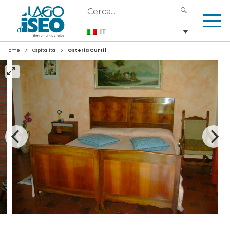
Search
SEARCH
for:
IT
>
>
Home
Ospitalita
Osteria Curtif