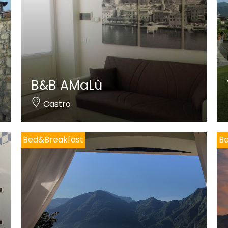
B&B AMaLù
Castro
Bed&Breakfast
B