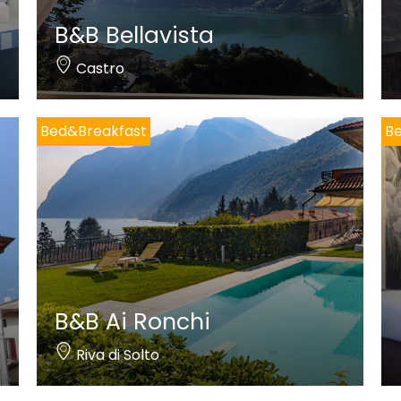
B&B Bellavista
Castro
Bed&Breakfast
B
B&B Ai Ronchi
Riva di Solto