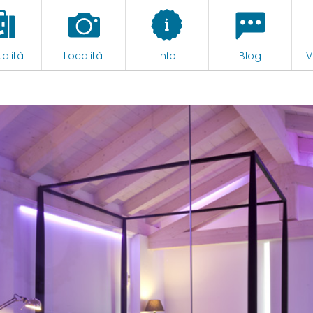
alità
Località
Info
Blog
V