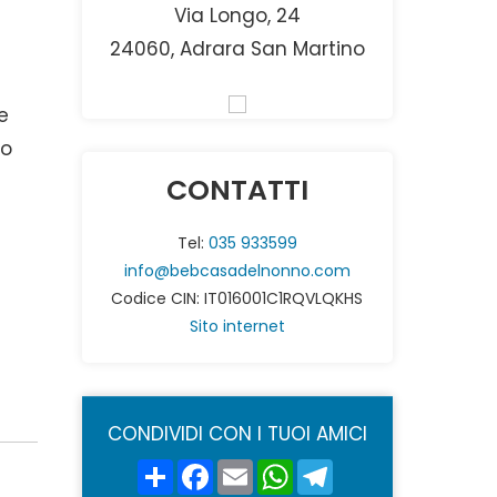
Via Longo, 24
24060, Adrara San Martino
e
no
CONTATTI
Tel:
035 933599
info@bebcasadelnonno.com
Codice CIN: IT016001C1RQVLQKHS
Sito internet
CONDIVIDI CON I TUOI AMICI
Share
Facebook
Email
WhatsApp
Telegram