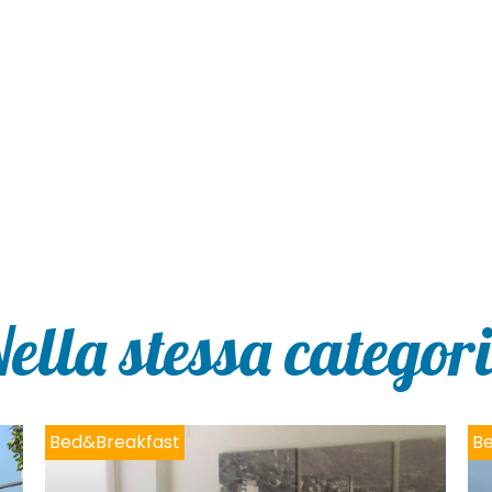
ella stessa categor
Bed&Breakfast
B