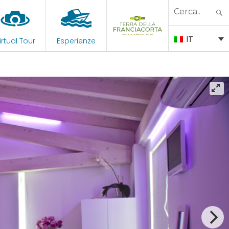
Search
for:
IT
irtual Tour
Esperienze