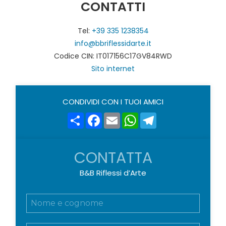
CONTATTI
Tel:
+39 335 1238354
info@bbriflessidarte.it
Codice CIN: IT017156C17GV84RWD
Sito internet
CONDIVIDI CON I TUOI AMICI
Share
Facebook
Email
WhatsApp
Telegram
CONTATTA
B&B Riflessi d’Arte
N
o
m