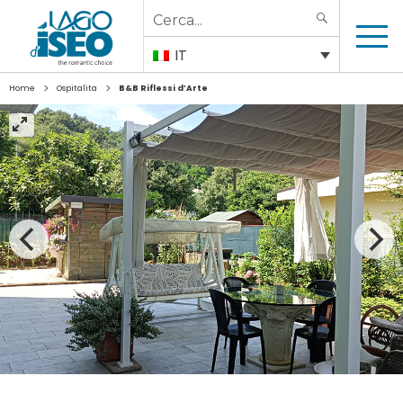
Search
SEARCH
for:
IT
>
>
Home
Ospitalita
B&B Riflessi d’Arte