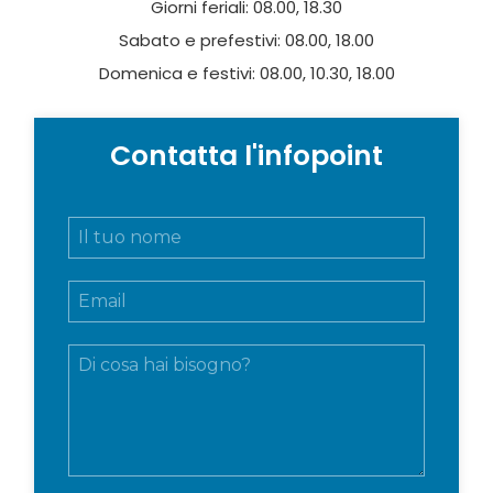
Giorni feriali: 08.00, 18.30
Sabato e prefestivi: 08.00, 18.00
Domenica e festivi: 08.00, 10.30, 18.00
Contatta l'infopoint
N
o
m
E
e
m
e
a
c
M
i
o
e
l
g
s
*
n
s
o
a
m
g
e
g
*