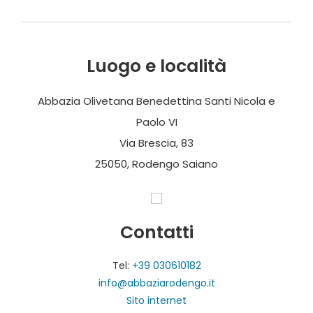
I chiostri sono tre, di varia ampiezza e stile. Quello
piccolo (Chiostro della “Porta”), è il più antico. Il
Chiostro “Grande” (1480-90) ha un portico e
Luogo e località
loggiato con decorazioni in maiolica. Quello detto
della “Cisterna” è di epoca tardorinascimentale.
Abbazia Olivetana Benedettina Santi Nicola e
Paolo VI
Luogo particolarmente caro a Papa Paolo VI, nel
Via Brescia, 83
febbraio 2019 gli è stata ufficialmente intitolata.
25050, Rodengo Saiano
A novembre 2023 è stata inaugurato un percorso di
visita dell’Abbazia nell’ambito del progetto “I tesori
nascosti di Rodengo Saiano: patrimonio culturale e
Contatti
storico locale come valore per tutti”. Otto totem
Tel:
+39 030610182
informativi accompagnano il visitatore alla
info@abbaziarodengo.it
scoperta dell’Abbazia tra altari, affreschi, chiostri e
Sito internet
opere d’arte.