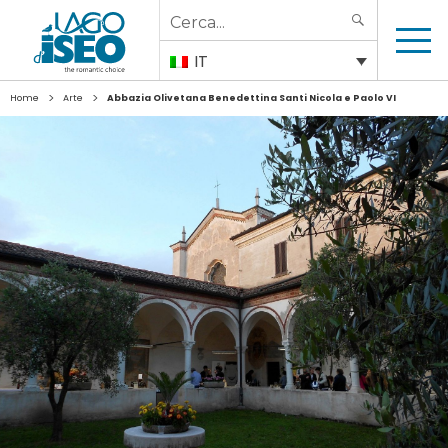
Search
SEARCH
for:
IT
>
>
Home
Arte
Abbazia Olivetana Benedettina Santi Nicola e Paolo VI