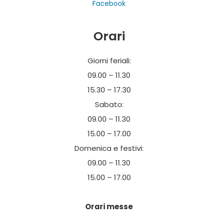
Facebook
Per gruppi prenotazioni obbligatorie tel. +39
Orari
030610182 – visite@abbazierodengo.it
Ingresso libero
Giorni feriali:
09.00 – 11.30
15.30 – 17.30
Sabato:
09.00 – 11.30
15.00 – 17.00
Domenica e festivi:
09.00 – 11.30
15.00 – 17.00
Orari messe