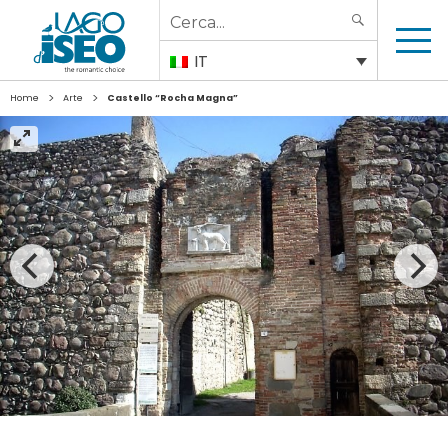
Search
SEARCH
for:
IT
>
>
Home
Arte
Castello “Rocha Magna”