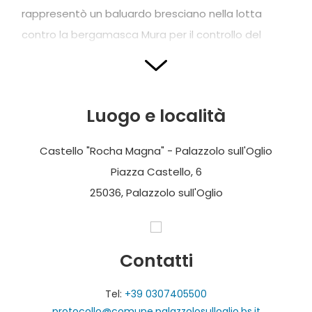
rappresentò un baluardo bresciano nella lotta
contro la bergamasca Mura per il controllo del
fiume Oglio, rimanendo un importante piazza-forte
di confine fino alla metà del XIV secolo.
Anche durante le dominazioni scaligera e
Luogo e località
viscontea, la
Rocha
svolse una funzione difensiva e
di controllo del territorio, almeno fino al XVI secolo
Castello "Rocha Magna" - Palazzolo sull'Oglio
quando (passata definitivamente sotto il controllo
Piazza Castello, 6
della Repubblica di Venezia nel 1517) il Senato
25036, Palazzolo sull'Oglio
veneto decise di abbandonarla insieme a quelle
fortezze ritenute di poca utilità strategica e
costose da mantenere; a seguito di questa
Contatti
decisione, venne ceduta al Comune con l’impegno
Tel:
+39 0307405500
di garantirne la necessaria manutenzione e
protocollo@comune.palazzolosulloglio.bs.it