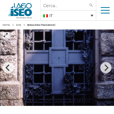
Search
SEARCH
for:
IT
>
>
Home
Arte
Mausoleo Faccanoni