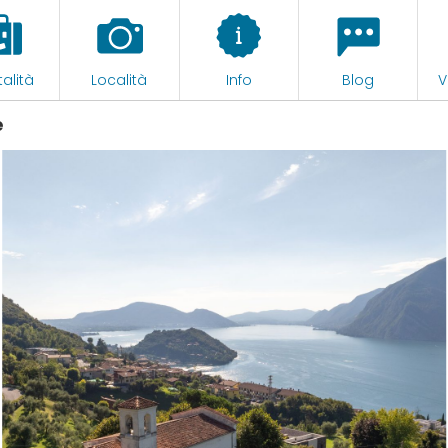
alità
Località
Info
Blog
V
e