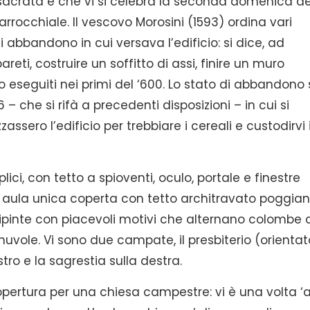
onsacrata e che vi si celebra la seconda domenica de
arrocchiale. Il vescovo Morosini (1593) ordina vari
 abbandono in cui versava l’edificio: si dice, ad
eti, costruire un soffitto di assi, finire un muro
o eseguiti nei primi del ‘600. Lo stato di abbandono 
– che si rifà a precedenti disposizioni – in cui si
assero l’edificio per trebbiare i cereali e custodirvi 
lici, con tetto a spioventi, oculo, portale e finestre
è ad aula unica coperta con tetto architravato poggia
 dipinte con piacevoli motivi che alternano colombe
 nuvole. Vi sono due campate, il presbiterio (orientat
tro e la sagrestia sulla destra.
opertura per una chiesa campestre: vi è una volta ‘a