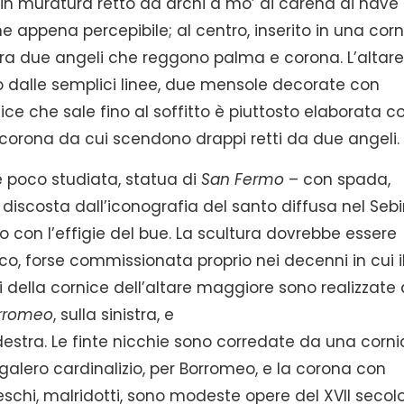
o in muratura retto da archi a mo’ di carena di nave
 appena percepibile; al centro, inserito in una corn
a due angeli che reggono palma e corona. L’altare
dalle semplici linee, due mensole decorate con
ice che sale fino al soffitto è piuttosto elaborata c
orona da cui scendono drappi retti da due angeli.
e poco studiata, statua di
San Fermo
– con spada,
 discosta dall’iconografia del santo diffusa nel Seb
llo con l’effigie del bue. La scultura dovrebbe essere
co, forse commissionata proprio nei decenni in cui i
i della cornice dell’altare maggiore sono realizzate
orromeo
, sulla sinistra, e
estra. Le finte nicchie sono corredate da una corni
 galero cardinalizio, per Borromeo, e la corona con
freschi, malridotti, sono modeste opere del XVII secolo