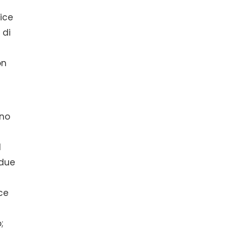
ice
 di
on
ino
l
 due
ce
;