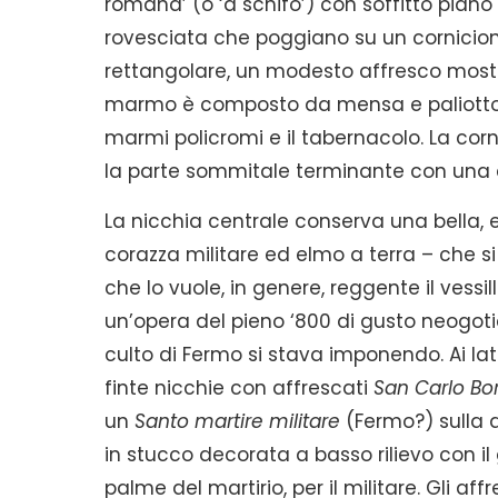
romana’ (o ‘a schifo’) con soffitto pian
rovesciata che poggiano su un cornicione
rettangolare, un modesto affresco mostr
marmo è composto da mensa e paliotto 
marmi policromi e il tabernacolo. La corn
la parte sommitale terminante con una c
La nicchia centrale conserva una bella, 
corazza militare ed elmo a terra – che si
che lo vuole, in genere, reggente il vessi
un’opera del pieno ‘800 di gusto neogoti
culto di Fermo si stava imponendo. Ai lat
finte nicchie con affrescati
San Carlo B
un
Santo
martire
militare
(Fermo?) sulla d
in stucco decorata a basso rilievo con il
palme del martirio, per il militare. Gli af