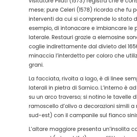
visitatore Pilati (1573) registra che è c
mese; pure Celeri (1578) ricorda che fu p
interventi da cui si comprende lo stato di
esempio, di intonacare e imbiancare le par
laterale. Restauri grazie a elemosine son
coglie indirettamente dal divieto del 1656 
minaccia l’interdetto per coloro che utilizz
grani.
La facciata, rivolta a lago, è di linee semp
laterali in pietra di Sarnico. L’interno 
su un arco traverso; si notino le tavelle
ramoscello d’olivo a decorazioni simili a
sud-est) con il campanile sul fianco sinis
L’altare maggiore presenta un’insolita c