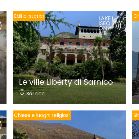
Edifici storici
Ch
Le ville Liberty di Sarnico
Sarnico
Chiese e luoghi religiosi
Si