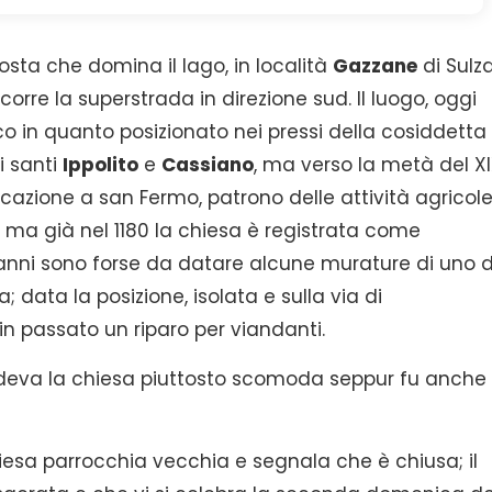
ta che domina il lago, in località
Gazzane
di Sulz
ercorre la superstrada in direzione sud. Il luogo, oggi
co in quanto posizionato nei pressi della cosiddetta
i santi
Ippolito
e
Cassiano
, ma verso la metà del X
azione a san Fermo, patrono delle attività agricole
 ma già nel 1180 la chiesa è registrata come
 anni sono forse da datare alcune murature di uno d
; data la posizione, isolata e sulla via di
in passato un riparo per viandanti.
ndeva la chiesa piuttosto scomoda seppur fu anche
chiesa parrocchia vecchia e segnala che è chiusa; il