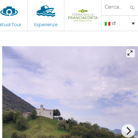
Search
for:
IT
irtual Tour
Esperienze