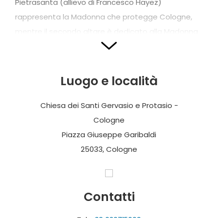
Pietrasanta (allievo di Francesco Hayez)
rappresenta la Madonna che protegge Cologne,
mentre il secondo altare è dedicato alla Madonna
del Rosario.
Sul primo altare a sinistra, vi sono una pala di
Luogo e località
Prospero Rabaglio con la
Deposizione della Croce
ed una tela di Grazio Cossali con la Madonna con i
Chiesa dei Santi Gervasio e Protasio -
Santi Lorenzo, Stefano e Carlo Borromeo, mentre il
Cologne
secondo altare è dedicato al Sacro Cuore.
Piazza Giuseppe Garibaldi
Sulla controfacciata, si trova un affresco di A.
25033, Cologne
Zuccari in cui Gesù scaccia i profanatori del tempio.
Giuseppe Teosa realizza gli affreschi della lunetta
con l’
Assunzione della Vergine
, della volta con il
Contatti
Sogno di Sant’Ambrogio
, il R
invenimento dei corpi