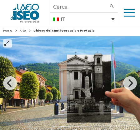
Search
SEARCH
for:
IT
>
>
Home
Arte
Chiesa dei Santi Gervasio e Protasio