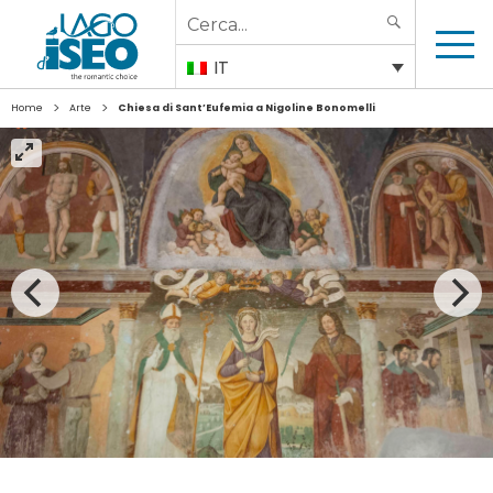
Search
SEARCH
for:
IT
>
>
Home
Arte
Chiesa di Sant’Eufemia a Nigoline Bonomelli