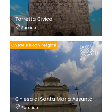
Le cause del degrado sono dovute essenzialmente
alla presenza di umidità di risalita sulle murature,
Torretta Civica
che determinano la fuoriuscita dei sali solubili con
Sarnico
sfarinamento, polverizzazione e scollamento della
pellicola pittorica.
Chiese e luoghi religiosi
Il restauro consentirà di studiare meglio elementi
stilistici e tecnici per una più certa attribuzione.
Testo a cura di Luisa Lazzari
Fotografie a cura di Giorgia Archetti
Chiesa di Santa Maria Assunta
Paratico