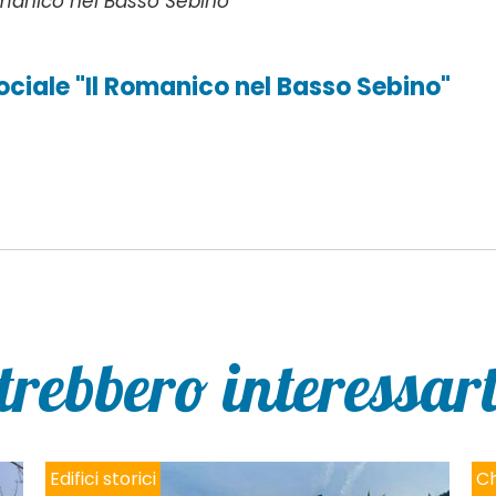
omanico nel Basso Sebino”
ciale "Il Romanico nel Basso Sebino"
trebbero interessarti
Edifici storici
Ch