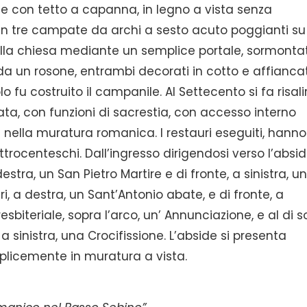
e con tetto a capanna, in legno a vista senza
a in tre campate da archi a sesto acuto poggianti su
de alla chiesa mediante un semplice portale, sormonta
a un rosone, entrambi decorati in cotto e affiancat
o fu costruito il campanile. Al Settecento si fa risali
ata, con funzioni di sacrestia, con accesso interno
 nella muratura romanica. I restauri eseguiti, hanno
trocenteschi. Dall’ingresso dirigendosi verso l’absi
destra, un San Pietro Martire e di fronte, a sinistra, u
, a destra, un Sant’Antonio abate, e di fronte, a
sbiteriale, sopra l’arco, un’ Annunciazione, e al di s
 sinistra, una Crocifissione. L’abside si presenta
plicemente in muratura a vista.