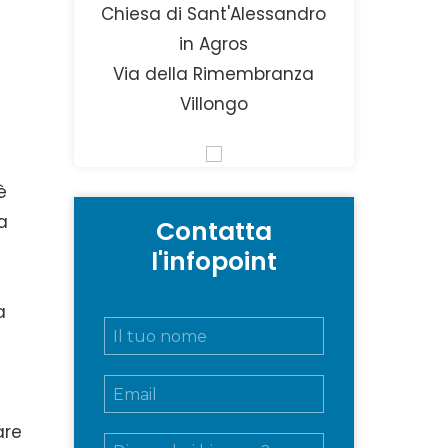
Chiesa di Sant'Alessandro
in Agros
Via della Rimembranza
Villongo
è
a
Contatta
l'infopoint
a
N
o
m
E
e
m
e
a
c
are
M
i
o