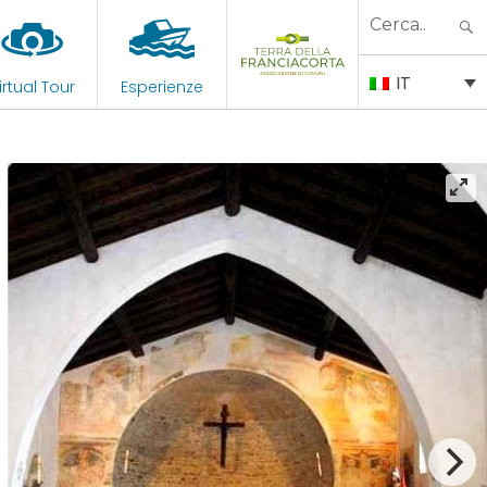
Search
for:
IT
irtual Tour
Esperienze