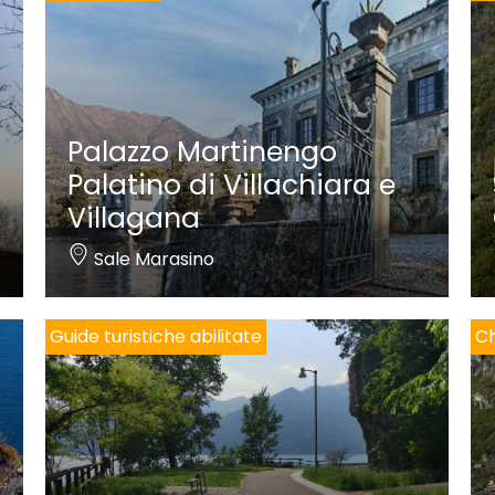
Palazzo Martinengo
Palatino di Villachiara e
Villagana
Sale Marasino
Guide turistiche abilitate
Ch