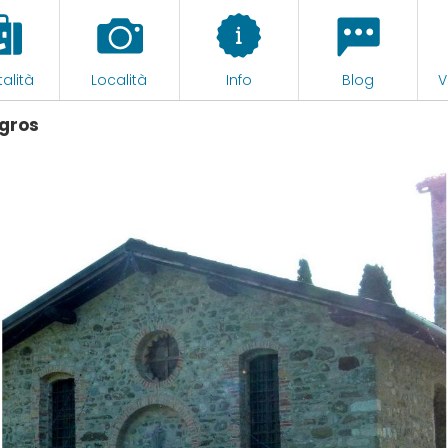
alità
Località
Info
Blog
V
Agros