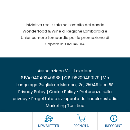
Iniziativa realizzata nell’ambito del bando
Wonderfood & Wine di Regione Lombardia e
Unioncamere Lombardia per la promozione di
Sapore inLOMBARDIA
Associazione Visit Lake Iseo
P.IVA 04040340988 | C.F. 98200490179 | Via
Lungolago Guglielmo Marconi, 2c, 25049 Iseo BS
Privacy Policy
|
Cookie Policy
•
Preferenze sulla
privacy
• Progettato e sviluppato da
Linoolmostudio
Marketing Turistico
NEWSLETTER
PRENOTA
INFOPOINT