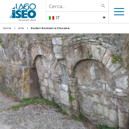
Search
SEARCH
for:
IT
>
>
Home
Arte
Ruderi Romani a Clusane