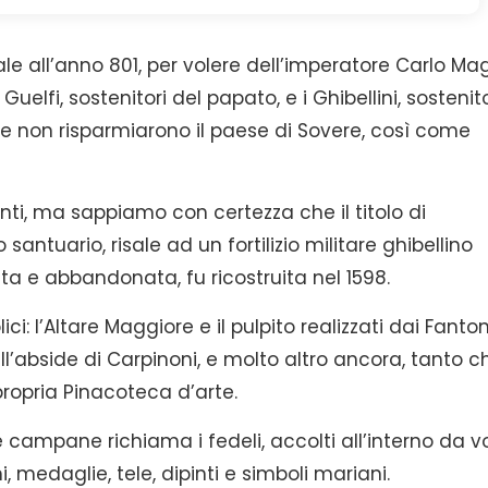
ale all’anno 801, per volere dell’imperatore Carlo Ma
Guelfi, sostenitori del papato, e i Ghibellini, sostenito
rre non risparmiarono il paese di Sovere, così come
ti, ma sappiamo con certezza che il titolo di
antuario, risale ad un fortilizio militare ghibellino
tata e abbandonata, fu ricostruita nel 1598.
i: l’Altare Maggiore e il pulpito realizzati dai Fanton
l’abside di Carpinoni, e molto altro ancora, tanto ch
ropria Pinacoteca d’arte.
 campane richiama i fedeli, accolti all’interno da v
 medaglie, tele, dipinti e simboli mariani.