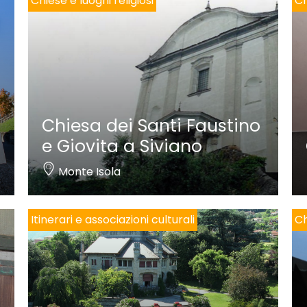
Chiese e luoghi religiosi
Ch
Chiesa dei Santi Faustino
e Giovita a Siviano
Monte Isola
Itinerari e associazioni culturali
Ch