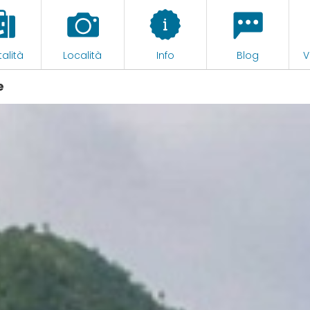
alità
Località
Info
Blog
V
e