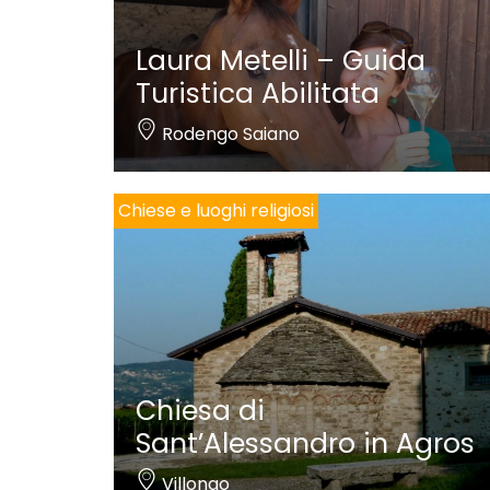
Laura Metelli – Guida
Turistica Abilitata
Rodengo Saiano
Chiese e luoghi religiosi
Chiesa di
Sant’Alessandro in Agros
Villongo