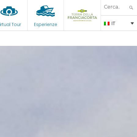
Search
for:
IT
irtual Tour
Esperienze