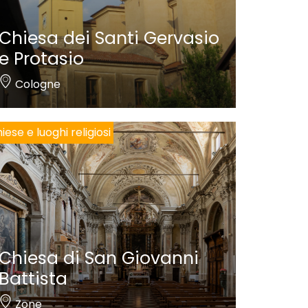
Chiesa dei Santi Gervasio
e Protasio
Cologne
iese e luoghi religiosi
Chiesa di San Giovanni
Battista
Zone