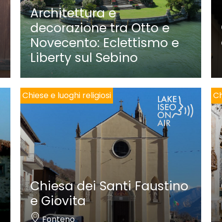
Architettura e
decorazione tra Otto e
Novecento: Eclettismo e
Liberty sul Sebino
Chiese e luoghi religiosi
Ch
Chiesa dei Santi Faustino
e Giovita
Fonteno