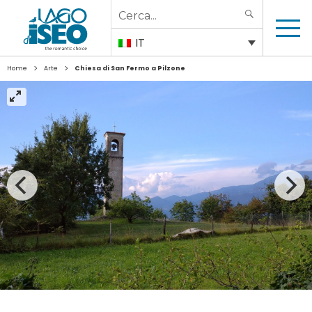
Search
SEARCH
for:
IT
>
>
Home
Arte
Chiesa di San Fermo a Pilzone