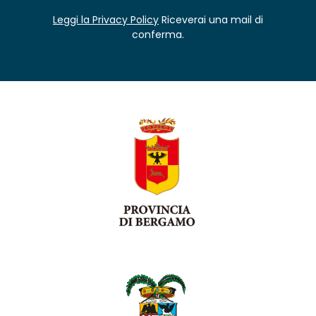
Leggi la Privacy Policy
Riceverai una mail di
conferma.