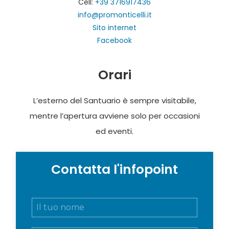
Cell:
+39 3716917436
info@promonticelli.it
Sito internet
Facebook
Orari
L’esterno del Santuario è sempre visitabile,
mentre l’apertura avviene solo per occasioni
ed eventi.
Contatta l'infopoint
N
o
m