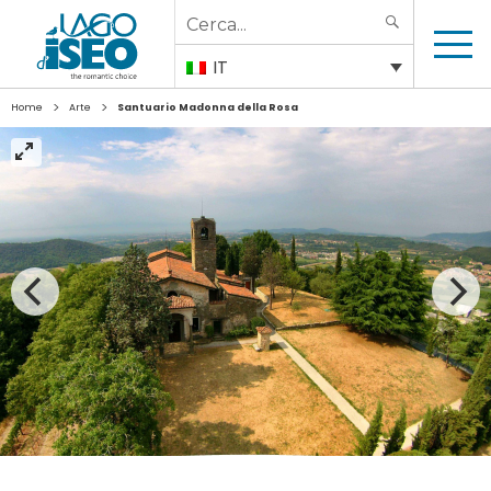
Search
SEARCH
for:
IT
>
>
Home
Arte
Santuario Madonna della Rosa